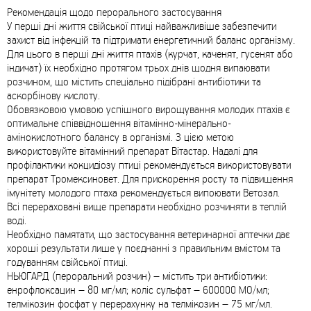
Рекомендація щодо перорального застосування
У перші дні життя свійської птиці найважливіше забезпечити
захист від інфекцій та підтримати енергетичний баланс організму.
Для цього в перші дні життя птахів (курчат, каченят, гусенят або
індичат) їх необхідно протягом трьох днів щодня випаювати
розчином, що містить спеціально підібрані антибіотики та
аскорбінову кислоту.
Обовязковою умовою успішного вирощування молодих птахів є
оптимальне співвідношення вітамінно-мінерально-
амінокислотного балансу в організмі. З цією метою
використовуйте вітамінний препарат Вітастар. Надалі для
профілактики кокцидіозу птиці рекомендується використовувати
препарат Тромексиновет. Для прискорення росту та підвищення
імунітету молодого птаха рекомендується випоювати Ветозал.
Всі перераховані вище препарати необхідно розчиняти в теплій
воді.
Необхідно памятати, що застосування ветеринарної аптечки дає
хороші результати лише у поєднанні з правильним вмістом та
годуванням свійської птиці.
НЬЮГАРД (пероральний розчин) – містить три антибіотики:
енрофлоксацин – 80 мг/мл; коліс сульфат – 600000 МО/мл;
телмікозин фосфат у перерахунку на телмікозин – 75 мг/мл.