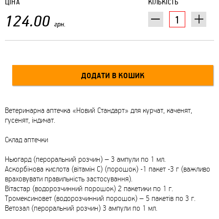
ЦІНА
КІЛЬКІСТЬ
124.00
грн.
Ветеринарна аптечка «Новий Стандарт» для курчат, каченят,
гусенят, індичат.
Склад аптечки
Ньюгард (пероральний розчин) – 3 ампули по 1 мл.
Аскорбінова кислота (вітамін С) (порошок) -1 пакет -3 г (важливо
враховувати правильність застосування).
Вітастар (водорозчинний порошок) 2 пакетики по 1 г.
Тромексиновет (водорозчинний порошок) – 5 пакетів по 3 г.
Ветозал (пероральний розчин) 3 ампули по 1 мл.