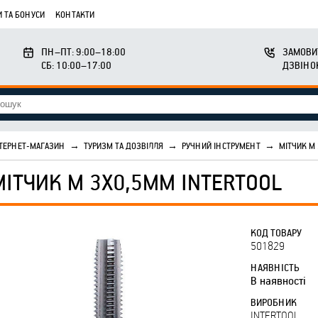
 ТА БОНУСИ
КОНТАКТИ
ПН–ПТ: 9:00–18:00
ЗАМОВИ
СБ: 10:00–17:00
ДЗВІНО
ТЕРНЕТ-МАГАЗИН
→
ТУРИЗМ ТА ДОЗВІЛЛЯ
→
РУЧНИЙ ІНСТРУМЕНТ
→
МІТЧИК М
МІТЧИК М 3Х0,5ММ INTERTOOL
КОД ТОВАРУ
501829
НАЯВНІСТЬ
В наявності
ВИРОБНИК
INTERTOOL