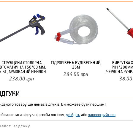
ТМ FARGLASS
КРУЧУЄТЬСЯ КОТИКИ (20ШТ/УП) ОФФ 82 ПАННОЧКА
СТРУБЦИНА СТОЛЯРНА
ГІДРОРІВЕНЬ БУДІВЕЛЬНИЙ,
ВИКРУТКА 
ВТОМАТИЧНА 150*63 ММ,
25М
PH1*200ММ
5 КГ, АРМОВАНИЙ НЕЙЛОН
ЧЕРВОНА РУЧК
284.00
грн
KUBIS
(12ШТ
238.00
грн
38.00
ІДГУКИ
 даного товару ще немає відгуків. Ви можете бути першим!
КРУЧУЄТЬСЯ КОТИКИ (20ШТ/УП) ОФФ 82 ПАННОЧКА
б залишити відгук під своїм логіном,
увійдіть
або
зареєструйтеся
.