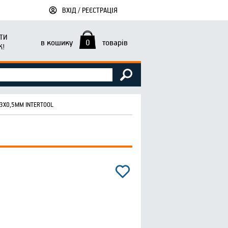
ВХІД / РЕЄСТРАЦІЯ
ТИ
в кошику
0
товарів
К!
 3Х0,5ММ INTERTOOL