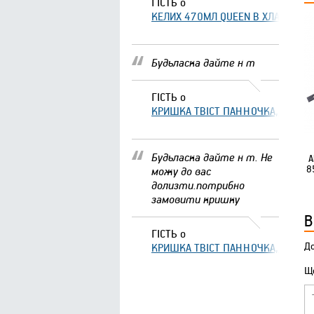
ГІСТЬ
о
КЕЛИХ 470МЛ QUEEN В ХЛАМІНГО 
Будьласка дайте н т
ГІСТЬ
о
КРИШКА ТВІСТ ПАННОЧКА, ЩО ЗА
Будьласка дайте н т. Не
А
8
можу до вас
долизти.потрибно
замовити кришку
В
ГІСТЬ
о
До
КРИШКА ТВІСТ ПАННОЧКА, ЩО ЗА
Що