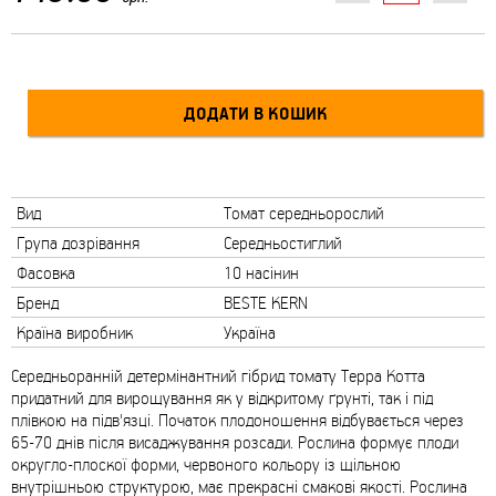
Вид
Томат середньорослий
Група дозрівання
Середньостиглий
Фасовка
10 насінин
Бренд
BESTE KERN
Країна виробник
Україна
Середньоранній детермінантний гібрид томату Терра Котта
придатний для вирощування як у відкритому ґрунті, так і під
плівкою на підв'язці. Початок плодоношення відбувається через
65-70 днів після висаджування розсади. Рослина формує плоди
округло-плоскої форми, червоного кольору із щільною
внутрішньою структурою, має прекрасні смакові якості. Рослина