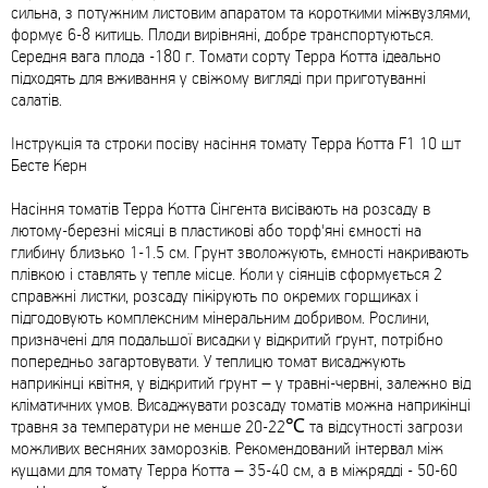
сильна, з потужним листовим апаратом та короткими міжвузлями,
формує 6-8 китиць. Плоди вирівняні, добре транспортуються.
Середня вага плода -180 г. Томати сорту Терра Котта ідеально
підходять для вживання у свіжому вигляді при приготуванні
салатів.
Інструкція та строки посіву насіння томату Терра Котта F1 10 шт
Бесте Керн
Насіння томатів Терра Котта Сінгента висівають на розсаду в
лютому-березні місяці в пластикові або торф'яні ємності на
глибину близько 1-1.5 см. Грунт зволожують, ємності накривають
плівкою і ставлять у тепле місце. Коли у сіянців сформується 2
справжні листки, розсаду пікірують по окремих горщиках і
підгодовують комплексним мінеральним добривом. Рослини,
призначені для подальшої висадки у відкритий ґрунт, потрібно
попередньо загартовувати. У теплицю томат висаджують
наприкінці квітня, у відкритий ґрунт – у травні-червні, залежно від
кліматичних умов. Висаджувати розсаду томатів можна наприкінці
травня за температури не менше 20-22℃ та відсутності загрози
можливих весняних заморозків. Рекомендований інтервал між
кущами для томату Терра Котта – 35-40 см, а в міжрядді - 50-60