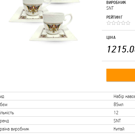
ВИРОБНИК
SNT
РЕЙТИНГ
ЦІНА
1215.0
ид
Набір каво
бєм
85мл
ількість
12
ренд
SNT
раїна виробник
Китай