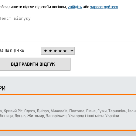
б залишити відгук під своїм логіном,
увійдіть
або
зареєструйтеся
.
ВАША ОЦІНКА
РИ
ів, Кривий Ріг, Одеса, Дніпро, Миколаїв, Полтава, Рівне, Суми, Тернопіль, Ів
 Вінниця, Луцьк, Житомир, Запоріжжя, Ужгород і інші міста України.