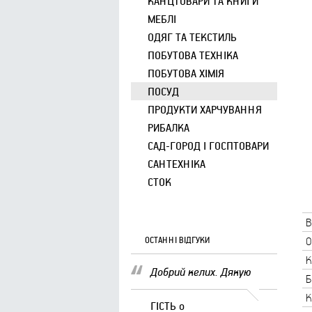
КАНЦТОВАРИ ТА КНИГИ
МЕБЛІ
ОДЯГ ТА ТЕКСТИЛЬ
ПОБУТОВА ТЕХНІКА
ПОБУТОВА ХІМІЯ
ПОСУД
ПРОДУКТИ ХАРЧУВАННЯ
РИБАЛКА
САД-ГОРОД І ГОСПТОВАРИ
САНТЕХНІКА
СТОК
В
ОСТАННІ ВІДГУКИ
О
К
Добрий келих. Дякую
Б
К
ГІСТЬ
о