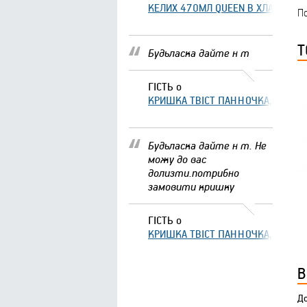
КЕЛИХ 470МЛ QUEEN В ХЛАМІНГО 
По
Т
Будьласка дайте н т
ГІСТЬ
о
КРИШКА ТВІСТ ПАННОЧКА, ЩО ЗА
Будьласка дайте н т. Не
можу до вас
долизти.потрибно
замовити кришку
ГІСТЬ
о
КРИШКА ТВІСТ ПАННОЧКА, ЩО ЗА
В
До