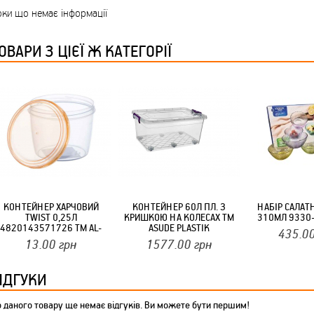
ТМ FARGLASS
ки що немає інформації
ОВАРИ З ЦІЄЇ Ж КАТЕГОРІЇ
КРУЧУЄТЬСЯ КОТИКИ (20ШТ/УП) ОФФ 82 ПАННОЧКА
КОНТЕЙНЕР ХАРЧОВИЙ
КОНТЕЙНЕР 60Л ПЛ. З
НАБІР САЛАТ
ТWIST 0,25Л
КРИШКОЮ НА КОЛЕСАХ ТМ
310МЛ 9330-
4820143571726 ТМ AL-
ASUDE PLASTIK
435.0
PLASTIK
КРУЧУЄТЬСЯ КОТИКИ (20ШТ/УП) ОФФ 82 ПАННОЧКА
13.00
грн
1577.00
грн
ІДГУКИ
 даного товару ще немає відгуків. Ви можете бути першим!