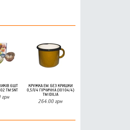
НИКІВ 6ШТ
КРУЖКА ЕМ. БЕЗ КРИШКИ
02 ТМ SNT
0,5Л/4 ГІРЧИЧНА (I0104/4)
ТМ IDILIA
0
грн
264.00
грн