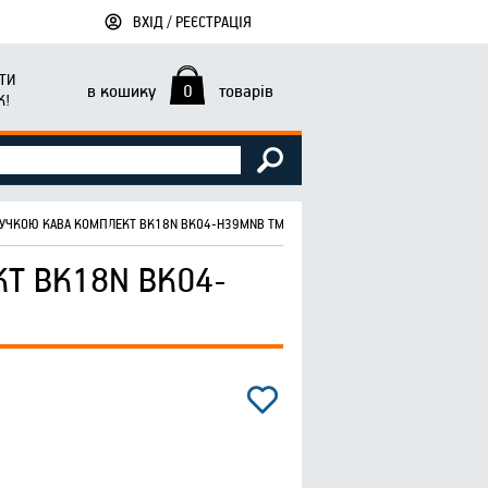
ВХІД / РЕЄСТРАЦІЯ
ТИ
в кошику
0
товарів
К!
РУЧКОЮ КАВА КОМПЛЕКТ BK18N BK04-H39MNB ТМ ФУРОР
Т BK18N BK04-