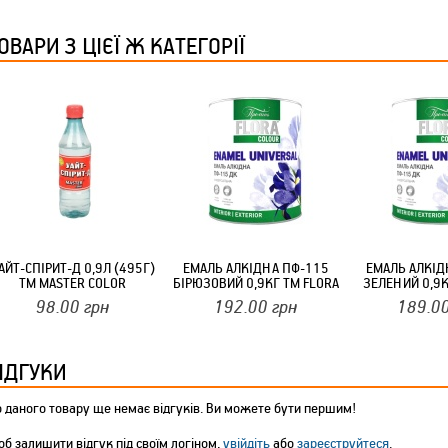
ТМ FARGLASS
ОВАРИ З ЦІЄЇ Ж КАТЕГОРІЇ
КРУЧУЄТЬСЯ КОТИКИ (20ШТ/УП) ОФФ 82 ПАННОЧКА
АЙТ-СПІРИТ-Д 0,9Л (495Г)
ЕМАЛЬ АЛКІДНА ПФ-115
ЕМАЛЬ АЛКІД
ТМ MASTER COLOR
БІРЮЗОВИЙ 0,9КГ ТМ FLORA
ЗЕЛЕНИЙ 0,9К
98.00
грн
192.00
грн
189.0
КРУЧУЄТЬСЯ КОТИКИ (20ШТ/УП) ОФФ 82 ПАННОЧКА
ІДГУКИ
 даного товару ще немає відгуків. Ви можете бути першим!
б залишити відгук під своїм логіном,
увійдіть
або
зареєструйтеся
.