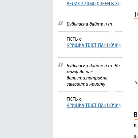
КЕЛИХ 470МЛ QUEEN В ХЛАМІНГО 
Т
Будьласка дайте н т
ГІСТЬ
о
КРИШКА ТВІСТ ПАННОЧКА, ЩО ЗА
Будьласка дайте н т. Не
можу до вас
долизти.потрибно
У
замовити кришку
ГІСТЬ
о
КРИШКА ТВІСТ ПАННОЧКА, ЩО ЗА
В
До
Що