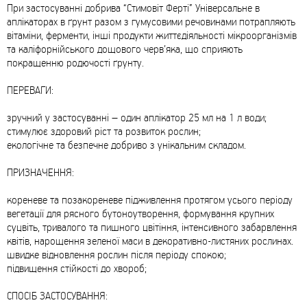
При застосуванні добрива “Стимовіт Ферті” Універсальне в
аплікаторах в ґрунт разом з гумусовими речовинами потрапляють
вітаміни, ферменти, інші продукти життєдіяльності мікроорганізмів
та каліфорнійського дощового черв’яка, що сприяють
покращенню родючості ґрунту.
ПЕРЕВАГИ:
зручний у застосуванні – один аплікатор 25 мл на 1 л води;
стимулює здоровий ріст та розвиток рослин;
екологічне та безпечне добриво з унікальним складом.
ПРИЗНАЧЕННЯ:
кореневе та позакореневе підживлення протягом усього періоду
вегетації для рясного бутоноутворення, формування крупних
суцвіть, тривалого та пишного цвітіння, інтенсивного забарвлення
квітів, нарощення зеленої маси в декоративно-листяних рослинах.
швидке відновлення рослин після періоду спокою;
підвищення стійкості до хвороб;
СПОСІБ ЗАСТОСУВАННЯ: