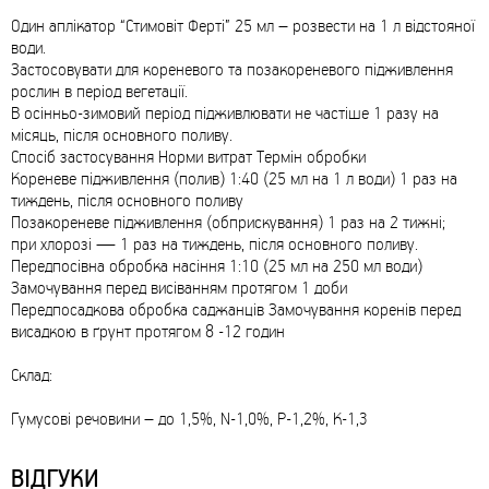
Один аплікатор “Стимовіт Ферті” 25 мл – розвести на 1 л відстояної
води.
Застосовувати для кореневого та позакореневого підживлення
рослин в період вегетації.
В осінньо-зимовий період підживлювати не частіше 1 разу на
місяць, після основного поливу.
Спосіб застосування Норми витрат Термін обробки
Кореневе підживлення (полив) 1:40 (25 мл на 1 л води) 1 раз на
тиждень, після основного поливу
Позакореневе підживлення (обприскування) 1 раз на 2 тижні;
при хлорозі — 1 раз на тиждень, після основного поливу.
Передпосівна обробка насіння 1:10 (25 мл на 250 мл води)
Замочування перед висіванням протягом 1 доби
Передпосадкова обробка саджанців Замочування коренів перед
висадкою в ґрунт протягом 8 -12 годин
Склад:
Гумусові речовини – до 1,5%, N-1,0%, Р-1,2%, К-1,3
ВІДГУКИ