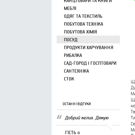
КАНЦТОВАРИ ТА КНИГИ
МЕБЛІ
ОДЯГ ТА ТЕКСТИЛЬ
ПОБУТОВА ТЕХНІКА
ПОБУТОВА ХІМІЯ
ПОСУД
ПРОДУКТИ ХАРЧУВАННЯ
РИБАЛКА
САД-ГОРОД І ГОСПТОВАРИ
САНТЕХНІКА
СТОК
Що
Ду
Ми
Що
ОСТАННІ ВІДГУКИ
мо
Та
Добрий келих. Дякую
Ти
Се
Ма
ГІСТЬ
о