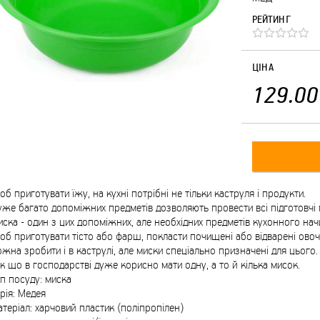
РЕЙТИНГ
ЦІНА
129.00
б приготувати їжу, на кухні потрібні не тільки каструля і продукти.
же багато допоміжних предметів дозволяють провести всі підготовчі 
ска - один з цих допоміжних, але необхідних предметів кухонного нач
б приготувати тісто або фарш, покласти почищені або відварені овочі,
жна зробити і в каструлі, але миски спеціально призначені для цього.
к що в господарстві дуже корисно мати одну, а то й кілька мисок.
п посуду: миска
рія: Медея
теріал: харчовий пластик (поліпропілен)