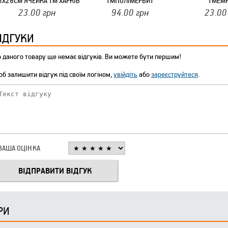
5Х28СМ ЯЧЕЙКА ТМ ХАРКІВ
ТМПОЛІМЕРБИТ
ТМEMP
23.00
грн
94.00
грн
23.00
ІДГУКИ
 даного товару ще немає відгуків. Ви можете бути першим!
б залишити відгук під своїм логіном,
увійдіть
або
зареєструйтеся
.
ВАША ОЦІНКА
РИ