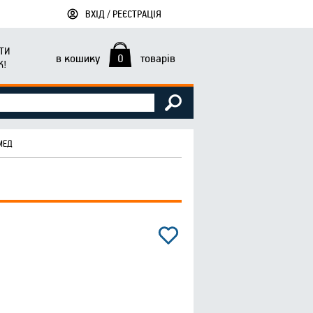
ВХІД / РЕЄСТРАЦІЯ
ТИ
в кошику
0
товарів
К!
МЕД