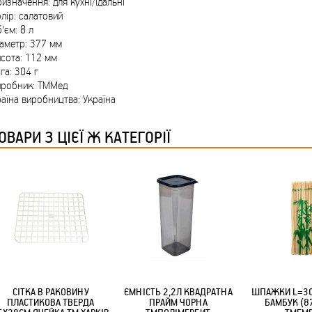
изначення: для кухні/їдальні
ТМ FARGLASS
лір: салатовий
'єм: 8 л
аметр: 377 мм
сота: 112 мм
га: 304 г
иробник: ТММед
аїна виробництва: Україна
КРУЧУЄТЬСЯ КОТИКИ (20ШТ/УП) ОФФ 82 ПАННОЧКА
ОВАРИ З ЦІЄЇ Ж КАТЕГОРІЇ
КРУЧУЄТЬСЯ КОТИКИ (20ШТ/УП) ОФФ 82 ПАННОЧКА
СІТКА В РАКОВИНУ
ЄМНІСТЬ 2,2Л КВАДРАТНА
ШПАЖКИ L=30
ПЛАСТИКОВА ТВЕРДА
ПРАЙМ ЧОРНА
БАМБУК (8