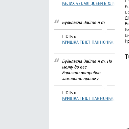
Пр
КЕЛИХ 470МЛ QUEEN В ХЛАМІНГО 
Ко
Об
Ді
Будьласка дайте н т
Ви
Ва
В
ГІСТЬ
о
Кр
КРИШКА ТВІСТ ПАННОЧКА, ЩО ЗА
Т
Будьласка дайте н т. Не
можу до вас
долизти.потрибно
замовити кришку
ГІСТЬ
о
КРИШКА ТВІСТ ПАННОЧКА, ЩО ЗА