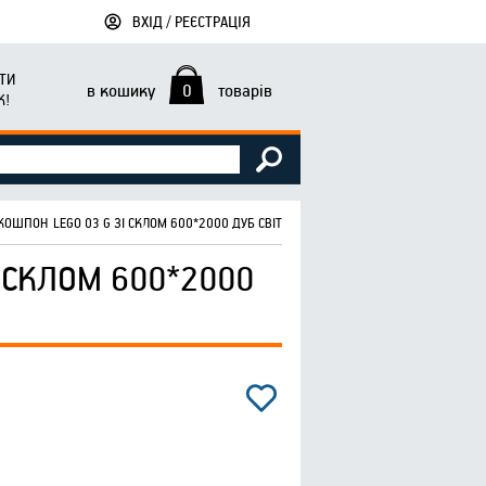
ВХІД / РЕЄСТРАЦІЯ
ТИ
в кошику
0
товарів
К!
ОШПОН LEGO 03 G ЗІ СКЛОМ 600*2000 ДУБ СВІТЛО-СІРИЙ САТИН ТМОМІС
 СКЛОМ 600*2000