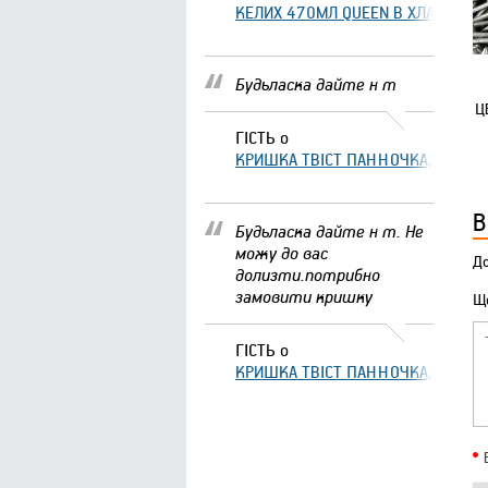
КЕЛИХ 470МЛ QUEEN В ХЛАМІНГО 
Будьласка дайте н т
Ц
ГІСТЬ
о
КРИШКА ТВІСТ ПАННОЧКА, ЩО ЗА
В
Будьласка дайте н т. Не
можу до вас
До
долизти.потрибно
замовити кришку
Що
ГІСТЬ
о
КРИШКА ТВІСТ ПАННОЧКА, ЩО ЗА