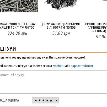
ТМ FARGLASS
ВЯХИ БУДІВЕЛЬНІ 100Х4,0
ЦВЯХИ ФАСОВ. ДЕКОРАТИВНІ
КРІПЛЕННЯ РИ
(ЯЩИК 10КГ) ТМ ЯНТОС
БІЛІ 80ГР ТМ ПОПОВ
ГЛИБОКЕ КРУ
D=130ММ) 
934.00
грн
51.00
грн
КРУЧУЄТЬСЯ КОТИКИ (20ШТ/УП) ОФФ 82 ПАННОЧКА
92.00
ІДГУКИ
 даного товару ще немає відгуків. Ви можете бути першим!
б залишити відгук під своїм логіном,
увійдіть
або
зареєструйтеся
.
КРУЧУЄТЬСЯ КОТИКИ (20ШТ/УП) ОФФ 82 ПАННОЧКА
ВАША ОЦІНКА