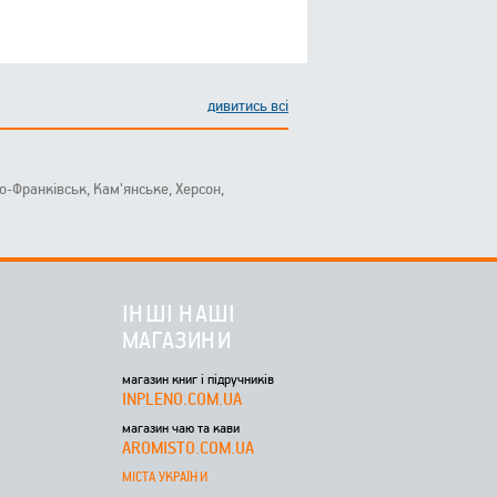
дивитись всі
ано-Франківськ, Кам'янське, Херсон,
ІНШІ НАШІ
МАГАЗИНИ
магазин книг і підручників
INPLENO.COM.UA
магазин чаю та кави
AROMISTO.COM.UA
МІСТА УКРАЇНИ