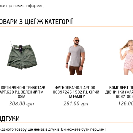
ТМ FARGLASS
ки що немає інформації
ОВАРИ З ЦІЄЇ Ж КАТЕГОРІЇ
КРУЧУЄТЬСЯ КОТИКИ (20ШТ/УП) ОФФ 82 ПАННОЧКА
ШОРТИ ЖІНОЧІ ТРИКОТАЖ
ФУТБОЛКА ЧОЛ. АРТ.00-
КОМПЛЕКТ П
АРТ.620 Р.L ЗЕЛЕНИЙ ТМ
00397245 1502 Р.L СІРИЙ
ДІВЧИНКИ (МА
OSM
ТМ FAMILY
6087-002
ТМТРИКОТАЖ
КРУЧУЄТЬСЯ КОТИКИ (20ШТ/УП) ОФФ 82 ПАННОЧКА
308.00
грн
261.00
грн
126.0
ІДГУКИ
 даного товару ще немає відгуків. Ви можете бути першим!