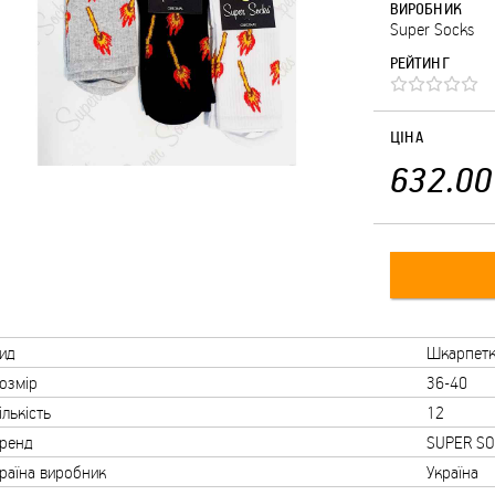
ВИРОБНИК
Super Socks
РЕЙТИНГ
ЦІНА
632.00
ид
Шкарпет
озмір
36-40
ількість
12
ренд
SUPER SO
раїна виробник
Україна