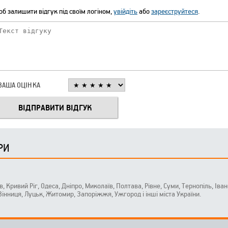
б залишити відгук під своїм логіном,
увійдіть
або
зареєструйтеся
.
ВАША ОЦІНКА
РИ
ів, Кривий Ріг, Одеса, Дніпро, Миколаїв, Полтава, Рівне, Суми, Тернопіль, Ів
 Вінниця, Луцьк, Житомир, Запоріжжя, Ужгород і інші міста України.