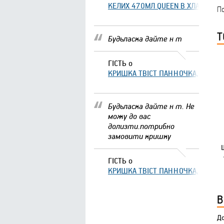
КЕЛИХ 470МЛ QUEEN В ХЛАМІНГО 
По
Т
Будьласка дайте н т
ГІСТЬ
о
КРИШКА ТВІСТ ПАННОЧКА, ЩО ЗА
Будьласка дайте н т. Не
можу до вас
долизти.потрибно
замовити кришку
ГІСТЬ
о
КРИШКА ТВІСТ ПАННОЧКА, ЩО ЗА
В
До