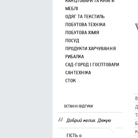
КАНЦТОВАРИ ТА КНИГИ
МЕБЛІ
ОДЯГ ТА ТЕКСТИЛЬ
ПОБУТОВА ТЕХНІКА
ПОБУТОВА ХІМІЯ
ПОСУД
ПРОДУКТИ ХАРЧУВАННЯ
РИБАЛКА
САД-ГОРОД І ГОСПТОВАРИ
САНТЕХНІКА
СТОК
В
ОСТАННІ ВІДГУКИ
Д
Т
Добрий келих. Дякую
Б
К
ГІСТЬ
о