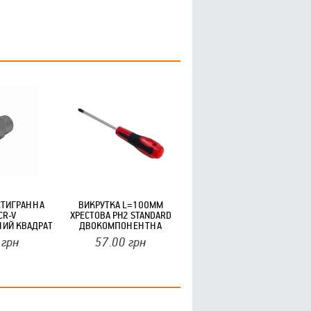
СТИГРАННА
ВИКРУТКА L=100ММ
CR-V
ХРЕСТОВА PH2 STANDARD
ИЙ КВАДРАТ
ДВОКОМПОНЕНТНА
HORSAY HARD
РУКОЯТКА ТМ HORSAY HARD
грн
57.00
грн