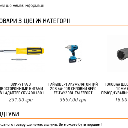
ТМ FARGLASS
ки що немає інформації
ОВАРИ З ЦІЄЇ Ж КАТЕГОРІЇ
КРУЧУЄТЬСЯ КОТИКИ (20ШТ/УП) ОФФ 82 ПАННОЧКА
ВИКРУТКА З
ГАЙКОВЕРТ АКУМУЛЯТОРНИЙ
ГОЛОВКА ШЕ
ДВОСТОРОННІМИ БИТАМИ
20В 4А·ГОД СИЛОВИЙ КЕЙС
10ММ 
В1 АДАПТЕР CRV 4001801
EF-TW/20BL ТМ EFFORT
ПРИЄДНУВАЛЬН
ТМ SIGMA
1/4 ДЮЙМА ТМ 
КРУЧУЄТЬСЯ КОТИКИ (20ШТ/УП) ОФФ 82 ПАННОЧКА
231.00
грн
3557.00
грн
18.00
ІДГУКИ
 даного товару ще немає відгуків. Ви можете бути першим!