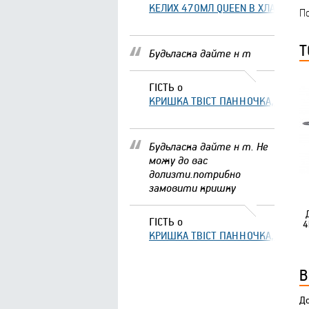
КЕЛИХ 470МЛ QUEEN В ХЛАМІНГО 
По
Т
Будьласка дайте н т
ГІСТЬ
о
КРИШКА ТВІСТ ПАННОЧКА, ЩО ЗА
Будьласка дайте н т. Не
можу до вас
долизти.потрибно
замовити кришку
ГІСТЬ
о
4
КРИШКА ТВІСТ ПАННОЧКА, ЩО ЗА
В
До