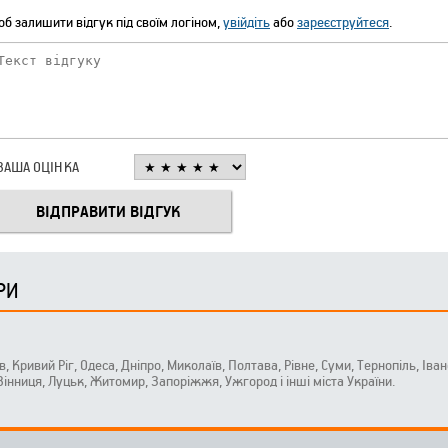
б залишити відгук під своїм логіном,
увійдіть
або
зареєструйтеся
.
ВАША ОЦІНКА
РИ
ів, Кривий Ріг, Одеса, Дніпро, Миколаїв, Полтава, Рівне, Суми, Тернопіль, Ів
 Вінниця, Луцьк, Житомир, Запоріжжя, Ужгород і інші міста України.