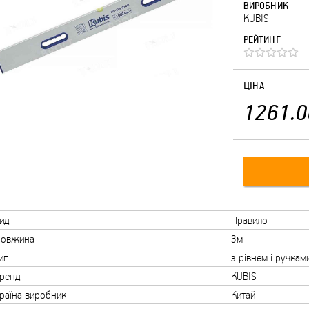
ВИРОБНИК
KUBIS
РЕЙТИНГ
ЦІНА
1261.0
ид
Правило
овжина
3м
ип
з рівнем і ручкам
ренд
KUBIS
раїна виробник
Китай