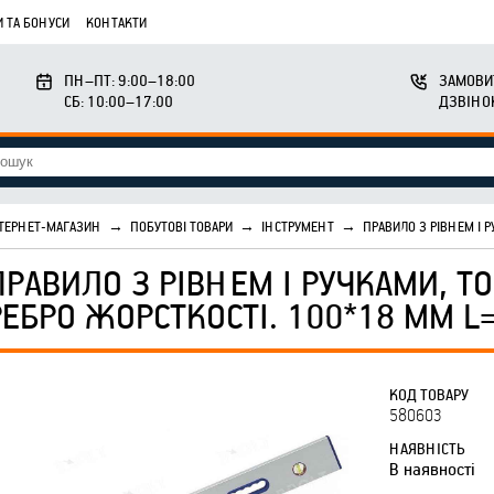
 ТА БОНУСИ
КОНТАКТИ
ПН–ПТ: 9:00–18:00
ЗАМОВИ
СБ: 10:00–17:00
ДЗВІНО
ТЕРНЕТ-МАГАЗИН
→
ПОБУТОВІ ТОВАРИ
→
ІНСТРУМЕНТ
→
ПРАВИЛО З РІВНЕМ І 
ПРАВИЛО З РІВНЕМ І РУЧКАМИ, ТО
РЕБРО ЖОРСТКОСТІ. 100*18 ММ L
КОД ТОВАРУ
580603
НАЯВНІСТЬ
В наявності