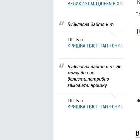
К
КЕЛИХ 470МЛ QUEEN В ХЛАМІНГО 
По
Будьласка дайте н т
Т
ГІСТЬ
о
КРИШКА ТВІСТ ПАННОЧКА, ЩО ЗА
Будьласка дайте н т. Не
можу до вас
долизти.потрибно
замовити кришку
ГІСТЬ
о
Ф
КРИШКА ТВІСТ ПАННОЧКА, ЩО ЗА
В