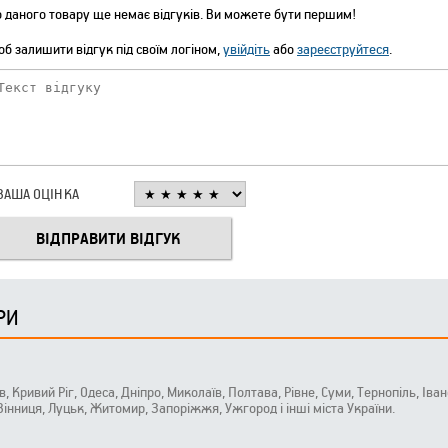
 даного товару ще немає відгуків. Ви можете бути першим!
б залишити відгук під своїм логіном,
увійдіть
або
зареєструйтеся
.
ВАША ОЦІНКА
РИ
ів, Кривий Ріг, Одеса, Дніпро, Миколаїв, Полтава, Рівне, Суми, Тернопіль, Ів
 Вінниця, Луцьк, Житомир, Запоріжжя, Ужгород і інші міста України.