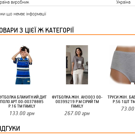
раїна виробник
Україна
ТМ FARGLASS
ки що немає інформації
ОВАРИ З ЦІЄЇ Ж КАТЕГОРІЇ
КРУЧУЄТЬСЯ КОТИКИ (20ШТ/УП) ОФФ 82 ПАННОЧКА
УТБОЛКА БЛАКИТНИЙ ДИТ
ФУТБОЛКА ЖІН. AH3003 00-
ТРУСИ ЖІН. БА
ПОЛО АРТ.00-00378885
00399219 Р.M СІРИЙ ТМ
Р.56 1ШТ Т
КРУЧУЄТЬСЯ КОТИКИ (20ШТ/УП) ОФФ 82 ПАННОЧКА
Р.16 ТМ FAMILY
FAMILY
73.00
133.00
грн
267.00
грн
ІДГУКИ