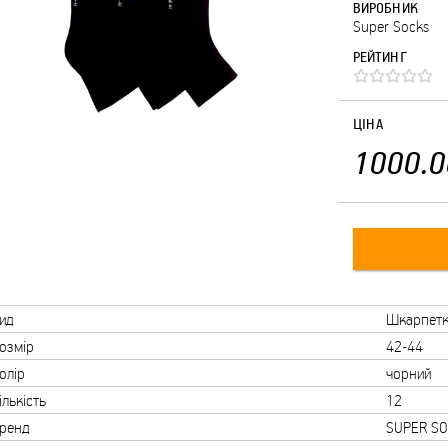
ВИРОБНИК
Super Socks
РЕЙТИНГ
ЦІНА
1000.0
ид
Шкарпет
озмір
42-44
олір
чорний
ількість
12
ренд
SUPER SO