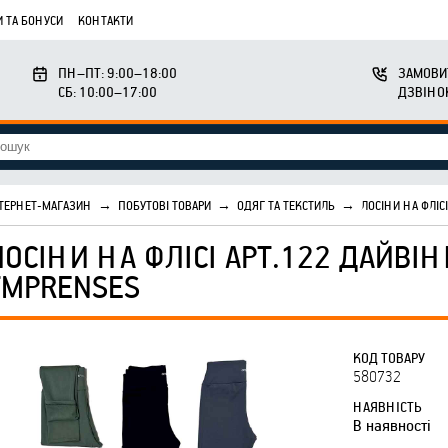
 ТА БОНУСИ
КОНТАКТИ
ПН–ПТ: 9:00–18:00
ЗАМОВИ
СБ: 10:00–17:00
ДЗВІНО
ТЕРНЕТ-МАГАЗИН
→
ПОБУТОВІ ТОВАРИ
→
ОДЯГ ТА ТЕКСТИЛЬ
→
ЛОСІНИ НА ФЛІС
ЛОСІНИ НА ФЛІСІ АРТ.122 ДАЙВІН
ТМPRENSES
КОД ТОВАРУ
580732
НАЯВНІСТЬ
В наявності