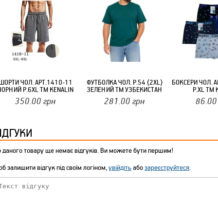
ТМ FARGLASS
КРУЧУЄТЬСЯ КОТИКИ (20ШТ/УП) ОФФ 82 ПАННОЧКА
ШОРТИ ЧОЛ. АРТ.1410-11
ФУТБОЛКА ЧОЛ. Р.54 (2XL)
БОКСЕРИ ЧОЛ. 
ЧОРНИЙ Р.6XL ТМ KENALIN
ЗЕЛЕНИЙ ТМ УЗБЕКИСТАН
Р.XL ТМ
350.00
грн
281.00
грн
86.00
ІДГУКИ
 даного товару ще немає відгуків. Ви можете бути першим!
КРУЧУЄТЬСЯ КОТИКИ (20ШТ/УП) ОФФ 82 ПАННОЧКА
б залишити відгук під своїм логіном,
увійдіть
або
зареєструйтеся
.