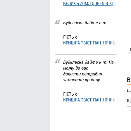
КЕЛИХ 470МЛ QUEEN В ХЛАМІНГО 
Будьласка дайте н т
ГІСТЬ
о
КРИШКА ТВІСТ ПАННОЧКА, ЩО ЗА
Будьласка дайте н т. Не
можу до вас
долизти.потрибно
В
замовити кришку
До
ГІСТЬ
о
КРИШКА ТВІСТ ПАННОЧКА, ЩО ЗА
Що