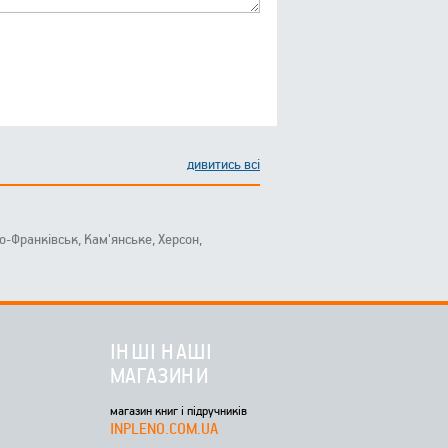
дивитись всі
ано-Франківськ, Кам'янське, Херсон,
ІНШІ НАШІ
МАГАЗИНИ
магазин книг і підручників
INPLENO.COM.UA