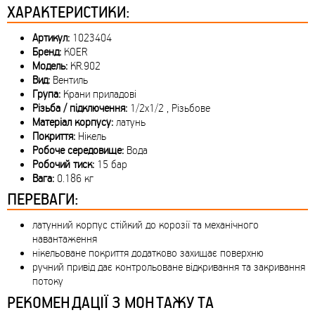
ХАРАКТЕРИСТИКИ:
Артикул:
1023404
Бренд:
KOER
Модель:
KR.902
Вид:
Вентиль
Група:
Крани приладові
Різьба / підключення:
1/2x1/2 , Різьбове
Матеріал корпусу:
латунь
Покриття:
Нікель
Робоче середовище:
Вода
Робочий тиск:
15 бар
Вага:
0.186 кг
ПЕРЕВАГИ:
латунний корпус стійкий до корозії та механічного
навантаження
нікельоване покриття додатково захищає поверхню
ручний привід дає контрольоване відкривання та закривання
потоку
РЕКОМЕНДАЦІЇ З МОНТАЖУ ТА