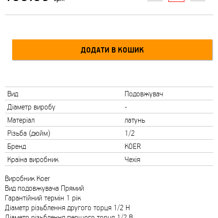
Вид
Подовжувач
Діаметр виробу
-
Матеріал
латунь
Різьба (дюйм)
1/2
Бренд
KOER
Країна виробник
Чехія
Виробник Koer
Вид подовжувача Прямий
Гарантійний термін 1 рік
Діаметр різьблення другого торця 1/2 Н
Діаметр різьблення першого торця 1/2 В