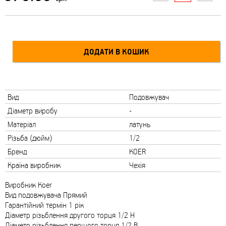
Вид
Подовжувач
Діаметр виробу
-
Матеріал
латунь
Різьба (дюйм)
1/2
Бренд
KOER
Країна виробник
Чехія
Виробник Koer
Вид подовжувача Прямий
Гарантійний термін 1 рік
Діаметр різьблення другого торця 1/2 Н
Діаметр різьблення першого торця 1/2 В