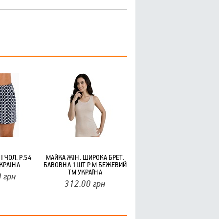
І ЧОЛ. Р.54
МАЙКА ЖІН. ШИРОКА БРЕТ.
КРАЇНА
БАВОВНА 1ШТ Р.М БЕЖЕВИЙ
ТМ УКРАЇНА
0
грн
312.00
грн