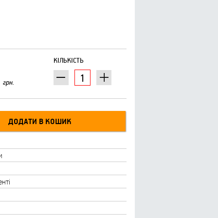
КІЛЬКІСТЬ
грн.
и
енті