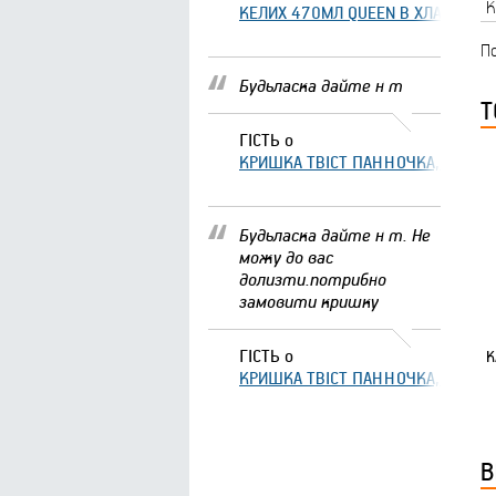
К
КЕЛИХ 470МЛ QUEEN В ХЛАМІНГО 
По
Будьласка дайте н т
Т
ГІСТЬ
о
КРИШКА ТВІСТ ПАННОЧКА, ЩО ЗА
Будьласка дайте н т. Не
можу до вас
долизти.потрибно
замовити кришку
ГІСТЬ
о
К
КРИШКА ТВІСТ ПАННОЧКА, ЩО ЗА
В