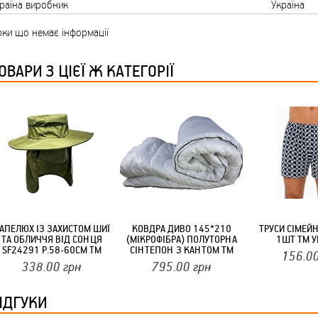
раїна виробник
Україна
ТМ FARGLASS
ки що немає інформації
ОВАРИ З ЦІЄЇ Ж КАТЕГОРІЇ
КРУЧУЄТЬСЯ КОТИКИ (20ШТ/УП) ОФФ 82 ПАННОЧКА
АПЕЛЮХ ІЗ ЗАХИСТОМ ШИЇ
КОВДРА ДИВО 145*210
ТРУСИ СІМЕЙН
ТА ОБЛИЧЧЯ ВІД СОНЦЯ
(МІКРОФІБРА) ПОЛУТОРНА
1ШТ ТМ У
КРУЧУЄТЬСЯ КОТИКИ (20ШТ/УП) ОФФ 82 ПАННОЧКА
SF24291 Р.58-60СМ ТМ
СІНТЕПОН З КАНТОМ ТМ
156.0
STENSON
CONSTANCY
338.00
грн
795.00
грн
ІДГУКИ