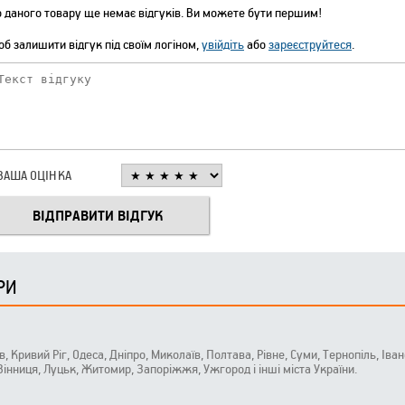
 даного товару ще немає відгуків. Ви можете бути першим!
б залишити відгук під своїм логіном,
увійдіть
або
зареєструйтеся
.
ВАША ОЦІНКА
РИ
ів, Кривий Ріг, Одеса, Дніпро, Миколаїв, Полтава, Рівне, Суми, Тернопіль, Ів
 Вінниця, Луцьк, Житомир, Запоріжжя, Ужгород і інші міста України.