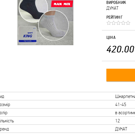
ВИРОБНИК
ДУКАТ
РЕЙТИНГ
ЦІНА
420.00
ид
Шкарпетк
озмір
41-45
олір
в асортим
ількість
12
ренд
ДУКАТ