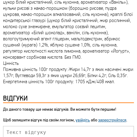
цукор білий кристалічний, сіль кухонна, ароматизатор «Ваніль»),
кульки рисові з какао-порошком (борошно рисове, пудра
цукрова, какао-порошок алкалізований, сіль кухонна), краплі білої
кондитерської глазурі (цукор білий кристалічний, жир рослинний,
молоко сухе знежирене, емульгатор соєвий лецитин,
ароматизатор «Білий шоколад», ванілін, сіль кухонна),
вологоутримуючий агент гліцерин, мальтодекстрин, абрикос
сушений (курага) 1,2%, яблуко сушене 1,0%, сіль кухонна,
регулятор кислотності кислота лимонна, ароматизатор «Йогурт»,
консервант сорбінова кислота. Без ГМО.
Цінність
Поживна цінність 100г продукту: Жири 14,7г з яких насичені жири
1,57г; Вуглеводи 59,3г з яких цукри 26,69г; Білки 4,2г; Сіль 0,35г.
Енергетична цінність 100г продукту: 1705 кДж/408 ккал.
ВІДГУКИ
До даного товару ще немає відгуків. Ви можете бути першим!
Щоб залишити відгук під своїм логіном,
увійдіть
або
зареєструйтеся
.