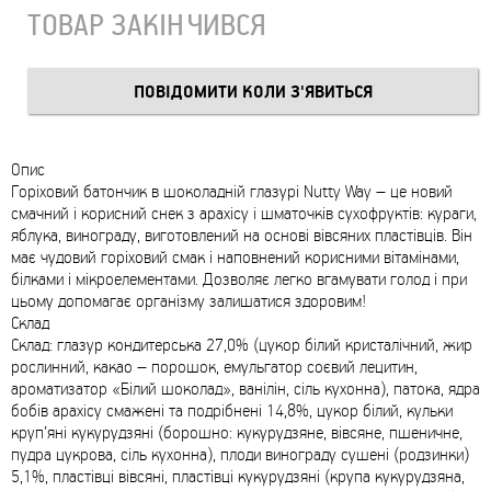
ТОВАР ЗАКІНЧИВСЯ
Опис
Горіховий батончик в шоколадній глазурі Nutty Way – це новий
смачний і корисний снек з арахісу і шматочків сухофруктів: кураги,
яблука, винограду, виготовлений на основі вівсяних пластівців. Він
має чудовий горіховий смак і наповнений корисними вітамінами,
білками і мікроелементами. Дозволяє легко вгамувати голод і при
цьому допомагає організму залишатися здоровим!
Склад
Склад: глазур кондитерська 27,0% (цукор білий кристалічний, жир
рослинний, какао – порошок, емульгатор соєвий лецитин,
ароматизатор «Білий шоколад», ванілін, сіль кухонна), патока, ядра
бобів арахісу смажені та подрібнені 14,8%, цукор білий, кульки
круп’яні кукурудзяні (борошно: кукурудзяне, вівсяне, пшеничне,
пудра цукрова, сіль кухонна), плоди винограду сушені (родзинки)
5,1%, пластівці вівсяні, пластівці кукурудзяні (крупа кукурудзяна,