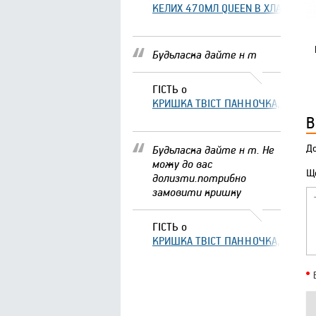
КЕЛИХ 470МЛ QUEEN В ХЛАМІНГО 
Будьласка дайте н т
ГІСТЬ
о
КРИШКА ТВІСТ ПАННОЧКА, ЩО ЗА
В
До
Будьласка дайте н т. Не
можу до вас
Що
долизти.потрибно
замовити кришку
ГІСТЬ
о
КРИШКА ТВІСТ ПАННОЧКА, ЩО ЗА