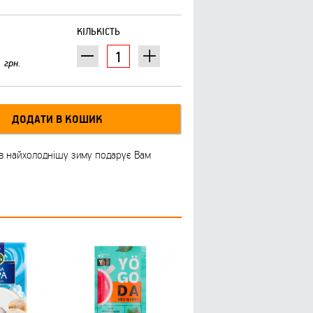
КІЛЬКІСТЬ
грн.
ь в найхолоднішу зиму подарує Вам