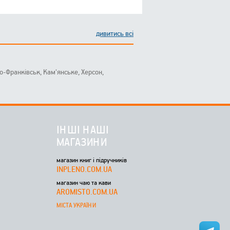
дивитись всі
ано-Франківськ, Кам'янське, Херсон,
ІНШІ НАШІ
МАГАЗИНИ
магазин книг і підручників
INPLENO.COM.UA
магазин чаю та кави
AROMISTO.COM.UA
МІСТА УКРАЇНИ