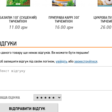
ТМ FARGLASS
БАЗИЛІК 10Г (СУШЕНИЙ)
ПРИПРАВА КАРРІ 30Г
ЦУКРОВА ПУ
ТМЧЕМПІОН
ТМЧЕМПІОН
ТМЧЕМ
11.00
грн
16.00
грн
26.00
КРУЧУЄТЬСЯ КОТИКИ (20ШТ/УП) ОФФ 82 ПАННОЧКА
ІДГУКИ
 даного товару ще немає відгуків. Ви можете бути першим!
б залишити відгук під своїм логіном,
увійдіть
або
зареєструйтеся
.
КРУЧУЄТЬСЯ КОТИКИ (20ШТ/УП) ОФФ 82 ПАННОЧКА
ВАША ОЦІНКА