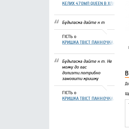
КЕЛИХ 470МЛ QUEEN В ХЛАМІНГО 
Будьласка дайте н т
ГІСТЬ
о
КРИШКА ТВІСТ ПАННОЧКА, ЩО ЗА
Будьласка дайте н т. Не
можу до вас
В
долизти.потрибно
замовити кришку
До
ГІСТЬ
о
Що
КРИШКА ТВІСТ ПАННОЧКА, ЩО ЗА