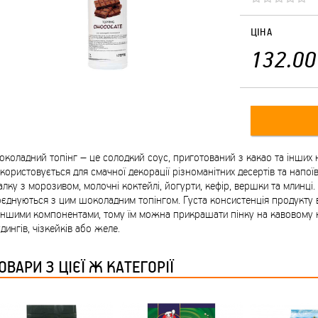
ЦІНА
132.00
коладний топінг – це солодкий соус, приготований з какао та інших н
користовується для смачної декорації різноманітних десертів та напо
алку з морозивом, молочні коктейлі, йогурти, кефір, вершки та млинці
єднуються з цим шоколадним топінгом. Густа консистенція продукту 
іншими компонентами, тому їм можна прикрашати пінку на кавовому 
дингів, чізкейків або желе.
ОВАРИ З ЦІЄЇ Ж КАТЕГОРІЇ