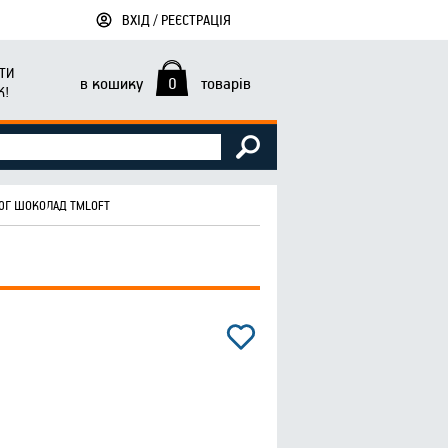
ВХІД / РЕЄСТРАЦІЯ
ТИ
в кошику
0
товарів
К!
00Г ШОКОЛАД ТМLOFT