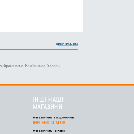
дивитись всі
ано-Франківськ, Кам'янське, Херсон,
ІНШІ НАШІ
МАГАЗИНИ
магазин книг і підручників
INPLENO.COM.UA
магазин чаю та кави