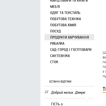
КАНЦТОВАРИ ТА КНИГИ
МЕБЛІ
ОДЯГ ТА ТЕКСТИЛЬ
ПОБУТОВА ТЕХНІКА
ПОБУТОВА ХІМІЯ
ПОСУД
ПРОДУКТИ ХАРЧУВАННЯ
РИБАЛКА
САД-ГОРОД І ГОСПТОВАРИ
Шо
САНТЕХНІКА
ви
СТОК
пі
по
з 
пу
ОСТАННІ ВІДГУКИ
Т
Добрий келих. Дякую
ГІСТЬ
о