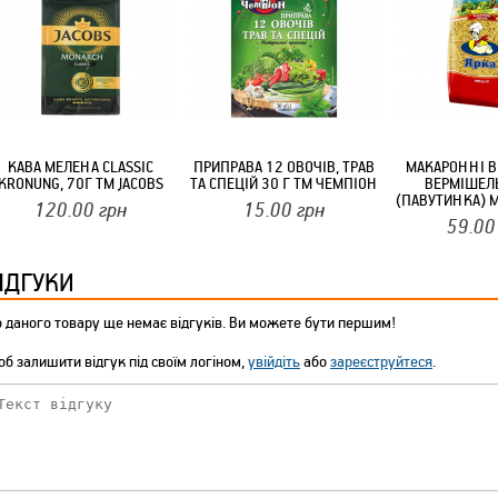
ТМ FARGLASS
КРУЧУЄТЬСЯ КОТИКИ (20ШТ/УП) ОФФ 82 ПАННОЧКА
КАВА МЕЛЕНА CLASSIC
ПРИПРАВА 12 ОВОЧІВ, ТРАВ
МАКАРОННІ В
KRONUNG, 70Г ТМ JACOBS
ТА СПЕЦІЙ 30 Г ТМ ЧЕМПІОН
ВЕРМІШЕЛ
(ПАВУТИНКА) 
120.00
грн
15.00
грн
59.00
ІДГУКИ
 даного товару ще немає відгуків. Ви можете бути першим!
б залишити відгук під своїм логіном,
увійдіть
або
зареєструйтеся
.
КРУЧУЄТЬСЯ КОТИКИ (20ШТ/УП) ОФФ 82 ПАННОЧКА