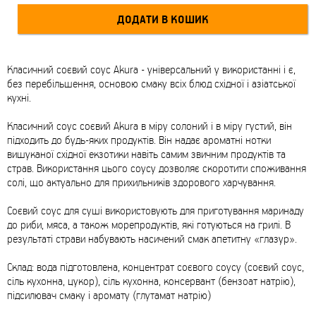
Класичний соєвий соус Akura - універсальний у використанні і є,
без перебільшення, основою смаку всіх блюд східної і азіатської
кухні.
Класичний соус соєвий Akura в міру солоний і в міру густий, він
підходить до будь-яких продуктів. Він надає ароматні нотки
вишуканої східної екзотики навіть самим звичним продуктів та
страв. Використання цього соусу дозволяє скоротити споживання
солі, що актуально для прихильників здорового харчування.
Соєвий соус для суші використовують для приготування маринаду
до риби, мяса, а також морепродуктів, які готуються на грилі. В
результаті страви набувають насичений смак апетитну «глазур».
Склад: вода підготовлена, концентрат соєвого соусу (соєвий соус,
сіль кухонна, цукор), сіль кухонна, консервант (бензоат натрію),
підсилювач смаку і аромату (глутамат натрію)