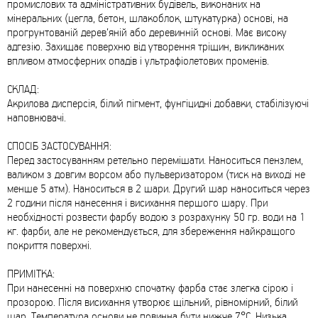
промислових та адміністративних будівель, виконаних на
мінеральних (цегла, бетон, шлакоблок, штукатурка) основі, на
прогрунтованій дерев’яній або деревинній основі. Має високу
адгезію. Захищає поверхню від утворення тріщин, викликаних
впливом атмосферних опадів і ультрафіолетових променів.
СКЛАД:
Акрилова дисперсія, білий пігмент, фунгіцидні добавки, стабілізуючі
наповнювачі.
СПОСІБ ЗАСТОСУВАННЯ:
Перед застосуванням ретельно перемішати. Наноситься пензлем,
валиком з довгим ворсом або пульверизатором (тиск на виході не
менше 5 атм). Наноситься в 2 шари. Другий шар наноситься через
2 години після нанесення і висихання першого шару. При
необхідності розвести фарбу водою з розрахунку 50 гр. води на 1
кг. фарби, але не рекомендується, для збереження найкращого
покриття поверхні.
ПРИМІТКА:
При нанесенні на поверхню спочатку фарба стає злегка сірою і
прозорою. Після висихання утворює щільний, рівномірний, білий
шар. Температура основи не повинна бути нижче 7°С. Низька