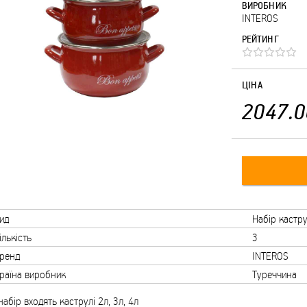
ВИРОБНИК
INTEROS
РЕЙТИНГ
ЦІНА
2047.0
ид
Набір кастр
ількість
3
ренд
INTEROS
раїна виробник
Туреччина
набір входять каструлі 2л, 3л, 4л