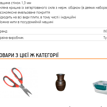
ТМ FARGLASS
вщина стінок 1,3 мм
кляна кришка із загартованого скла з нерж. обідком (в деяких набор
сокоякісне емальоване покриття
ідходить на всі види плити, в тому числі і індукційні
Можна мити в посудомийній машині
ренд:
I
КРУЧУЄТЬСЯ КОТИКИ (20ШТ/УП) ОФФ 82 ПАННОЧКА
раїна-виробник:
Ту
ОВАРИ З ЦІЄЇ Ж КАТЕГОРІЇ
КРУЧУЄТЬСЯ КОТИКИ (20ШТ/УП) ОФФ 82 ПАННОЧКА