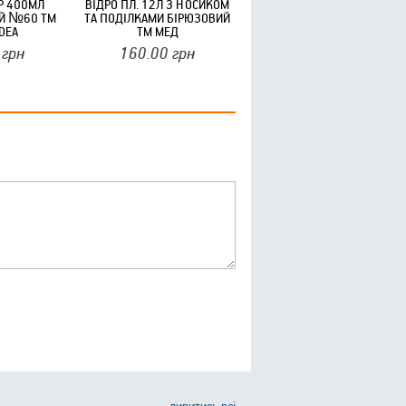
Р 400МЛ
ВІДРО ПЛ. 12Л З НОСИКОМ
Й №60 ТМ
ТА ПОДІЛКАМИ БІРЮЗОВИЙ
DEA
ТМ МЕД
грн
160.00
грн
дивитись всі