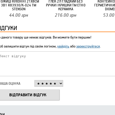
НОЖИЦІ КУХОННІ 21Х8СМ
ГЛЕК 2Л ГЛАДКИЙ БЕЗ
КОНТЕЙНЕ
3В1 R83930/К-024 ТМ
РУЧКИ І КРИШКИ ТМ ЕТНО
ГЕРМЕТИЧНИ
STENSON
КЕРАМІКА
DIOME
44.00
грн
216.00
грн
53.00
ІДГУКИ
 даного товару ще немає відгуків. Ви можете бути першим!
б залишити відгук під своїм логіном,
увійдіть
або
зареєструйтеся
.
ВАША ОЦІНКА