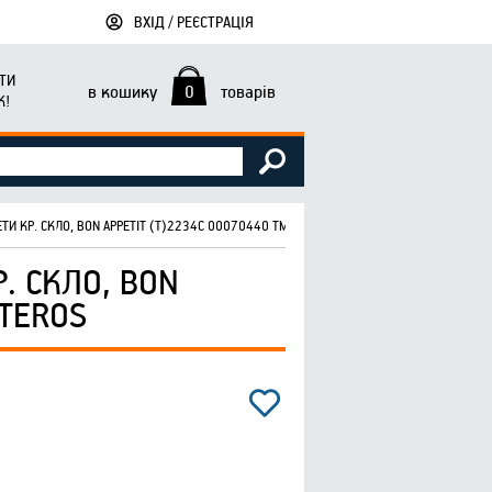
ВХІД / РЕЄСТРАЦІЯ
ТИ
в кошику
0
товарів
К!
ТИ КР. СКЛО, BON APPETIT (Т)2234С 00070440 ТМ INTEROS
. СКЛО, BON
NTEROS