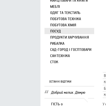
КАНЦТОВАРИ ТА КНИГИ
МЕБЛІ
ОДЯГ ТА ТЕКСТИЛЬ
ПОБУТОВА ТЕХНІКА
ПОБУТОВА ХІМІЯ
ПОСУД
ПРОДУКТИ ХАРЧУВАННЯ
РИБАЛКА
САД-ГОРОД І ГОСПТОВАРИ
САНТЕХНІКА
СТОК
В
ОСТАННІ ВІДГУКИ
К
Б
Добрий келих. Дякую
К
ГІСТЬ
о
У 