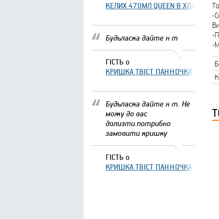
КЕЛИХ 470МЛ QUEEN В ХЛАМІНГО 
То
-С
Ви
-П
Будьласка дайте н т
-
ГІСТЬ
о
Б
КРИШКА ТВІСТ ПАННОЧКА, ЩО ЗА
К
Будьласка дайте н т. Не
Т
можу до вас
долизти.потрибно
замовити кришку
ГІСТЬ
о
КРИШКА ТВІСТ ПАННОЧКА, ЩО ЗА