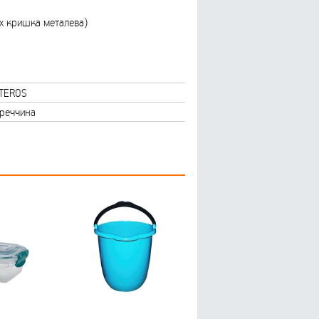
ах кришка металева)
NTEROS
реччина