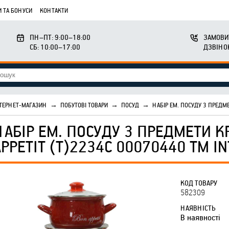
 ТА БОНУСИ
КОНТАКТИ
ПН–ПТ: 9:00–18:00
ЗАМОВИ
СБ: 10:00–17:00
ДЗВІНО
ТЕРНЕТ-МАГАЗИН
→
ПОБУТОВІ ТОВАРИ
→
ПОСУД
→
НАБІР ЕМ. ПОСУДУ 3 ПРЕДМЕ
НАБІР ЕМ. ПОСУДУ 3 ПРЕДМЕТИ КР
APPETIT (Т)2234С 00070440 ТМ I
КОД ТОВАРУ
582309
НАЯВНІСТЬ
В наявності