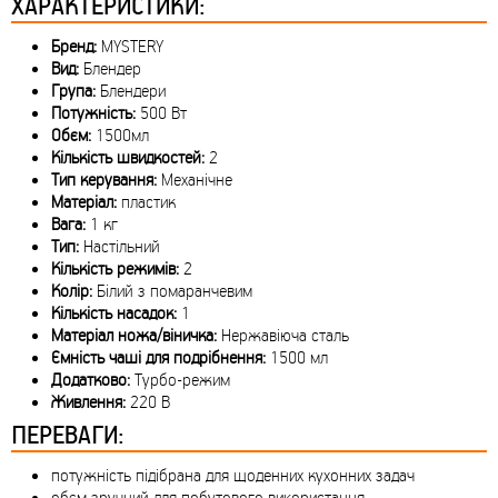
ХАРАКТЕРИСТИКИ:
Бренд:
MYSTERY
Вид:
Блендер
Група:
Блендери
Потужність:
500 Вт
Обєм:
1500мл
Кількість швидкостей:
2
Тип керування:
Механічне
Матеріал:
пластик
Вага:
1 кг
Тип:
Настільний
Кількість режимів:
2
Колір:
Білий з помаранчевим
Кількість насадок:
1
Матеріал ножа/віничка:
Нержавіюча сталь
Ємність чаші для подрібнення:
1500 мл
Додатково:
Турбо-режим
Живлення:
220 В
ПЕРЕВАГИ:
потужність підібрана для щоденних кухонних задач
обєм зручний для побутового використання