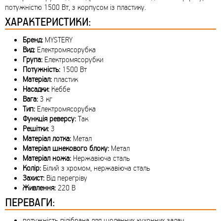
потужністю 1500 Вт, з корпусом із пластику.
ХАРАКТЕРИСТИКИ:
Бренд:
MYSTERY
Вид:
Електромясорубка
Група:
Електромясорубки
Потужність:
1500 Вт
Матеріал:
пластик
Насадки:
Кеббе
Вага:
3 кг
Тип:
Електромясорубка
Функція реверсу:
Так
Решітки:
3
Матеріал лотка:
Метал
Матеріал шнекового блоку:
Метал
Матеріал ножа:
Нержавіюча сталь
Колір:
Білий з хромом, нержавіюча сталь
Захист:
Від перегріву
Живлення:
220 В
ПЕРЕВАГИ:
потужність підібрана для щоденних кухонних задач