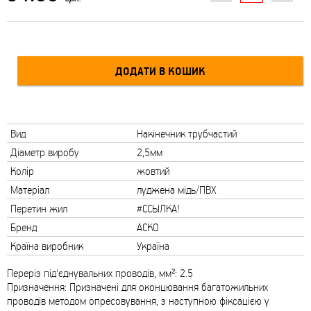
Вид
Накінечник трубчастий
Діаметр виробу
2,5мм
Колір
жовтий
Матеріал
луджена мідь/ПВХ
Перетин жил
#ССЫЛКА!
Бренд
АСКО
Країна виробник
Україна
Переріз під'єднувальних проводів, мм²: 2.5
Призначення: Призначені для оконцювання багатожильних
проводів методом опресовування, з наступною фіксацією у