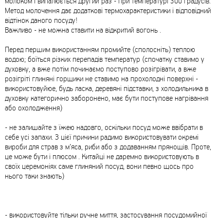
молоком і випалюється другий раз - при температурі 300 градусів.
Метод молочення дає додаткові термохарактеристики і відповідний
відтінок даного посуду!
Важливо - не можна ставити на відкритий вогонь .
Перед першим використанням промийте (сполосніть) теплою
водою; боїться різких перепадів температур (спочатку ставимо у
духовку, а вже потім починаємо поступово розігрівати, а вже
розігріті глиняні горщики не ставимо на прохолодні поверхні -
використовуйюе, будь ласка, деревяні підставки, з холодильника в
духовку категорично заборонено, має бути поступове нагрівання
або охолодження)
- не залишайте з їжею надовго, оскільки посуд може ввібрати в
себе усі запахи. З цієї причини радимо використовувати окремі
вироби для страв з м’яса, риби або з додаванням прянощів. Проте,
це може бути і плюсом . Китайці не даремно використовують в
своїх церемоніях саме глиняний посуд, вони певно щось про
нього таки знають)
- використовуйте тільки ручне миття, застосування посудомийної