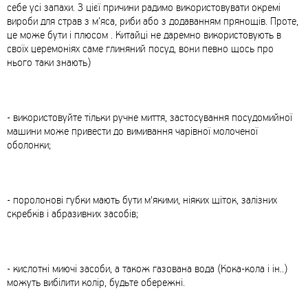
себе усі запахи. З цієї причини радимо використовувати окремі
вироби для страв з м’яса, риби або з додаванням прянощів. Проте,
це може бути і плюсом . Китайці не даремно використовують в
своїх церемоніях саме глиняний посуд, вони певно щось про
нього таки знають)
- використовуйте тільки ручне миття, застосування посудомийної
машини може привести до вимивання чарівної молоченої
оболонки;
- поролонові губки мають бути м'якими, ніяких щіток, залізних
скребків і абразивних засобів;
- кислотні миючі засоби, а також газована вода (Кока-кола і ін..)
можуть вибілити колір, будьте обережні.