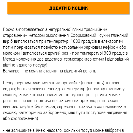
Посуд виготовляється з натуральної глини традиційним
старовинним методом омолочення. Сформований і сухий глиняний
виріб випалюється при температурі 1000 градусів в електропечі,
потім покривається повністю натуральним харчовим кефіром або
молоком і випалюється другий раз - при температурі 300 градусів.
Метод молочення дає додаткові термохарактеристики і відповідний
відтінок даного посуду!
Важливо - не можна ставити на відкритий вогонь .
Перед першим використанням промийте (сполосніть) теплою
водою; боїться різких перепадів температур (спочатку ставимо у
духовку, а вже потім починаємо поступово розігрівати, а вже
розігріті глиняні горщики не ставимо на прохолодні поверхні -
використовуйте, будь ласка, деревяні підставки, з холодильника в
духовку категорично заборонено, має бути поступове нагрівання
або охолодження)
- не залишайте з їжею надовго, оскільки посуд може ввібрати в