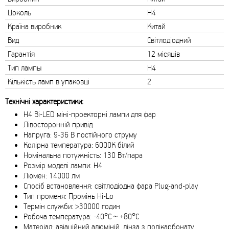
Цоколь
H4
Країна виробник
Китай
Вид
Світлодіодний
Гарантія
12 місяців
Тип лампы
H4
Кількість ламп в упаковці
2
Технічні характеристики:
H4 Bi-LED міні-проекторні лампи для фар
Лівосторонній привід
Напруга: 9-36 В постійного струму
Колірна температура: 6000K білий
Номінальна потужність: 130 Вт/пара
Розмір моделі лампи: H4
Люмен: 14000 лм
Спосіб встановлення: світлодіодна фара Plug-and-play
Тип променя: Промінь Hi-Lo
Термін служби: >30000 годин
Робоча температура: -40°C ~ +80°C
Матеріал: авіаційний алюміній, лінза з полікарбонату