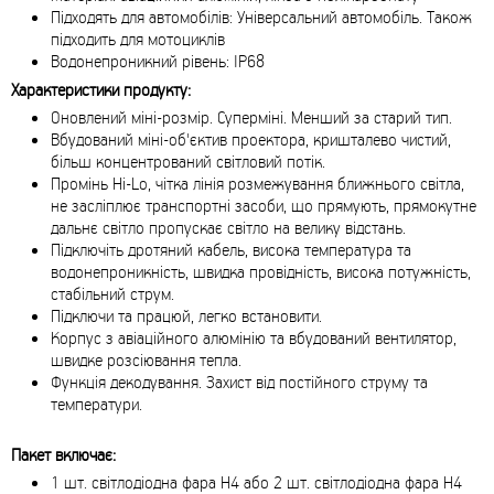
Підходять для автомобілів: Універсальний автомобіль. Також
підходить для мотоциклів
Водонепроникний рівень: IP68
Характеристики продукту:
Оновлений міні-розмір. Суперміні. Менший за старий тип.
Вбудований міні-об'єктив проектора, кришталево чистий,
більш концентрований світловий потік.
Промінь Hi-Lo, чітка лінія розмежування ближнього світла,
не засліплює транспортні засоби, що прямують, прямокутне
дальнє світло пропускає світло на велику відстань.
Підключіть дротяний кабель, висока температура та
водонепроникність, швидка провідність, висока потужність,
стабільний струм.
Підключи та працюй, легко встановити.
Корпус з авіаційного алюмінію та вбудований вентилятор,
швидке розсіювання тепла.
Функція декодування. Захист від постійного струму та
температури.
Пакет включає:
1 шт. світлодіодна фара H4 або 2 шт. світлодіодна фара H4