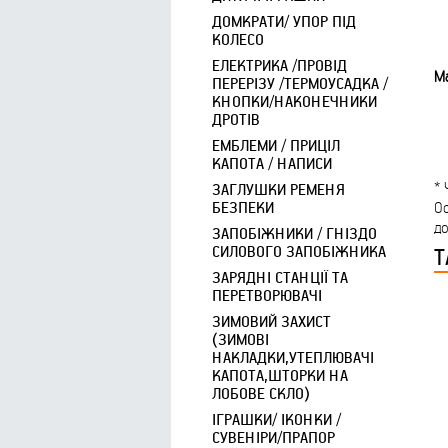
ДОМКРАТИ/ УПОР ПІД
КОЛЕСО
ЕЛЕКТРИКА /ПРОВІД
Ма
ПЕРЕРІЗУ /ТЕРМОУСАДКА /
КНОПКИ/НАКОНЕЧНИКИ
ДРОТІВ
ЕМБЛЕМИ / ПРИЦІЛ
КАПОТА / НАПИСИ
* 
ЗАГЛУШКИ РЕМЕНЯ
О
БЕЗПЕКИ
до
ЗАПОБІЖНИКИ / ГНІЗДО
Т
СИЛОВОГО ЗАПОБІЖНИКА
ЗАРЯДНІ СТАНЦІЇ ТА
ПЕРЕТВОРЮВАЧІ
ЗИМОВИЙ ЗАХИСТ
(ЗИМОВІ
НАКЛАДКИ,УТЕПЛЮВАЧІ
КАПОТА,ШТОРКИ НА
ЛОБОВЕ СКЛО)
ІГРАШКИ/ ІКОНКИ /
СУВЕНІРИ/ПРАПОР