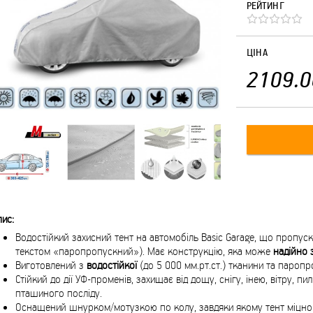
РЕЙТИНГ
ЦІНА
2109.0
ис:
Водостійкий захисний тент на автомобіль Basic Garage, що пропуск
текстом «паропропускний»). Має конструкцію, яка може
надійно
Виготовлений з
водостійкої
(до 5 000 мм.рт.ст.) тканини та пароп
Стійкий до дії УФ-променів, захищає від дощу, снігу, інею, вітру, пил
пташиного посліду.
Оснащений шнурком/мотузкою по колу, завдяки якому тент міцно