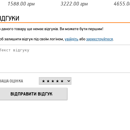
"MILEX" (КИШЕНЯ ПІД
ROAD "KEGEL""5-4123-248-
"KEGEL" "5-46
1588.00
грн
3222.00
грн
4655.0
ДЗЕРКАЛО+ЗАМОК)
3020"
ІДГУКИ
 даного товару ще немає відгуків. Ви можете бути першим!
б залишити відгук під своїм логіном,
увійдіть
або
зареєструйтеся
.
ВАША ОЦІНКА