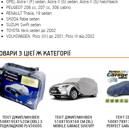
OPEL Astra I (F) sedan, Astra II (G) sedan, Astra II (G) hatchback
PEUGEOT 206 cc, 207 cc, 306 cabrio
RENAULT Thalia, 19 sedan
SKODA Fabia sedan
SUZUKI Swift sedan
TOYOTA Yaris sedan до 2002
VOLKSWAGEN Polo (III) до 2001, Polo IV від 2002
ОВАРИ З ЦІЄЇ Ж КАТЕГОРІЇ
ТЕНТ ДЖИП/МІНІВЕН
ТЕНТ ДЖИП/МІНІВЕН
ТЕНТ С
508X195X152СМ (XXL) З
510Х195Х160 СМ (XL)
500X178X13
ПІДКЛАДКОЮ PJ-V30005
MOBILE GARAGE SUV/OFF
PERFECT GAR