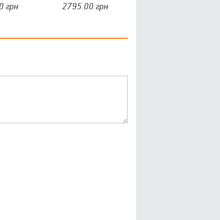
45-249-4030
4112-248-3020"
0
грн
2795.00
грн