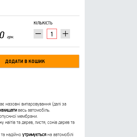
КІЛЬКІСТЬ
0
грн.
ає назовні випаровування (далі за
захищати
весь автомобіль.
ропускної мембрани.
ку квітів та дерев, листя, соків дерев та
 та надійно
утримується
на автомобілі