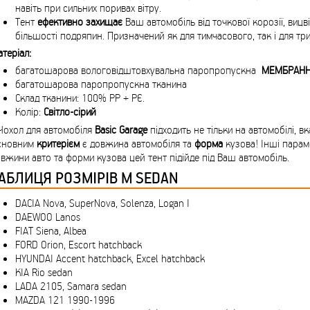
навіть при сильних поривах вітру.
Тент
ефективно
захищає
Ваш автомобіль від точкової корозії, виц
більшості подряпин. Призначений як для тимчасового, так і для тр
теріал:
багатошарова вологовідштовхувальна паропропускна
МЕМБРАН
багатошарова паропропускна тканина
Склад тканини: 100% РР + РЄ.
Колір:
Світло-сірий
Чохол для автомобіля
Basic Garage
підходить не тільки на автомобілі, в
сновним
критерієм
є довжина автомобіля та
форма
кузова! Інші параме
вжини авто та форми кузова цей тент підійде під Ваш автомобіль.
АБЛИЦЯ РОЗМІРІВ M SEDAN
DACIA Nova, SuperNova, Solenza, Logan I
DAEWOO Lanos
FIAT Siena, Albea
FORD Orion, Escort hatchback
HYUNDAI Accent hatchback, Excel hatchback
KIA Rio sedan
LADA 2105, Samara sedan
MAZDA 121 1990-1996