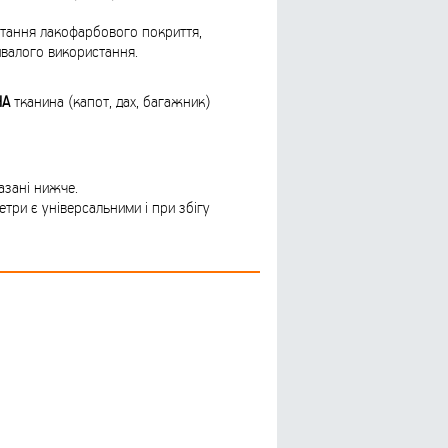
вітання лакофарбового покриття,
ивалого використання.
НА
тканина (капот, дах, багажник)
казані нижче.
три є універсальними і при збігу