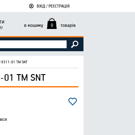
ВХІД / РЕЄСТРАЦІЯ
ТИ
в кошику
0
товарів
К!
 9311-01 ТМ SNT
-01 ТМ SNT
ився