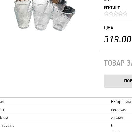
РЕЙТИНГ
ЦІНА
319.00
ТОВАР 
ид
Набір скля
ип
високих
б'єм
250мл
ількість
6