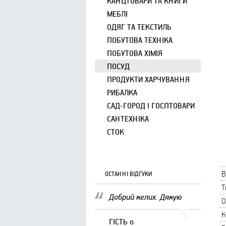
КАНЦТОВАРИ ТА КНИГИ
МЕБЛІ
ОДЯГ ТА ТЕКСТИЛЬ
ПОБУТОВА ТЕХНІКА
ПОБУТОВА ХІМІЯ
ПОСУД
ПРОДУКТИ ХАРЧУВАННЯ
РИБАЛКА
САД-ГОРОД І ГОСПТОВАРИ
САНТЕХНІКА
СТОК
В
ОСТАННІ ВІДГУКИ
Т
Добрий келих. Дякую
О
К
ГІСТЬ
о