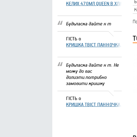
Б
КЕЛИХ 470МЛ QUEEN В ХЛАМІНГО 
К
По
Будьласка дайте н т
Т
ГІСТЬ
о
КРИШКА ТВІСТ ПАННОЧКА, ЩО ЗА
Будьласка дайте н т. Не
можу до вас
долизти.потрибно
замовити кришку
ГІСТЬ
о
КРИШКА ТВІСТ ПАННОЧКА, ЩО ЗА