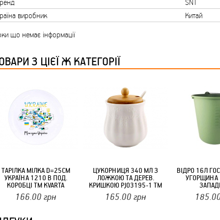
ренд
SNT
ТМ FARGLASS
раїна виробник
Китай
ки що немає інформації
ОВАРИ З ЦІЄЇ Ж КАТЕГОРІЇ
КРУЧУЄТЬСЯ КОТИКИ (20ШТ/УП) ОФФ 82 ПАННОЧКА
КРУЧУЄТЬСЯ КОТИКИ (20ШТ/УП) ОФФ 82 ПАННОЧКА
ТАРІЛКА МІЛКА D=25СМ
ЦУКОРНИЦЯ 340 МЛ З
ВІДРО 16Л ГО
УКРАЇНА 1210 В ПОД.
ЛОЖКОЮ ТА ДЕРЕВ.
УГОРЩИНА 
КОРОБЦІ ТМ KVARTA
КРИШКОЮ PJ03195-1 ТМ
ЗАПАД
INTEROS
166.00
грн
165.00
грн
185.0