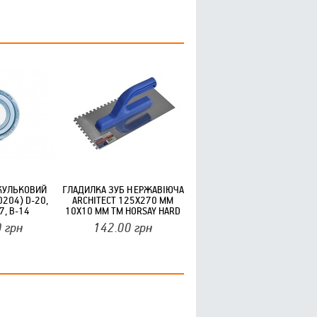
КУЛЬКОВИЙ
ГЛАДИЛКА ЗУБ НЕРЖАВІЮЧА
0204) D-20,
ARCHITECT 125Х270 ММ
7, B-14
10Х10 ММ ТМ HORSAY HARD
 ТМ BBC-R
0
грн
142.00
грн