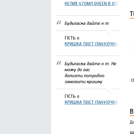
КЕЛИХ 470МЛ QUEEN В ХЛАМІНГО 
Т
Будьласка дайте н т
ГІСТЬ
о
КРИШКА ТВІСТ ПАННОЧКА, ЩО ЗА
Будьласка дайте н т. Не
можу до вас
долизти.потрибно
С
замовити кришку
ГІСТЬ
о
КРИШКА ТВІСТ ПАННОЧКА, ЩО ЗА
В
До
Що