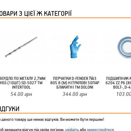
ТМ FARGLASS
ОВАРИ З ЦІЄЇ Ж КАТЕГОРІЇ
КРУЧУЄТЬСЯ КОТИКИ (20ШТ/УП) ОФФ 82 ПАННОЧКА
ВЕРДЛО ПО МЕТАЛУ 2,7ММ
ПЕРЧАТКИ D-FENDER №3
ПІДШИПНИК 
HSS (10ШТ) SD-5027 ТМ
805 8 (M) НІТРИЛОВІ 50ПАР
6204 ZZ P6 (8
INTERTOOL
БЛАКИТНІ ТМ DOLONI
BOLT-, D-4
РАДІАЛЬНИЙ
54.00
грн
344.00
грн
103.0
КРУЧУЄТЬСЯ КОТИКИ (20ШТ/УП) ОФФ 82 ПАННОЧКА
ІДГУКИ
 даного товару ще немає відгуків. Ви можете бути першим!
б залишити відгук під своїм логіном,
увійдіть
або
зареєструйтеся
.