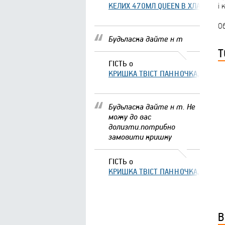
КЕЛИХ 470МЛ QUEEN В ХЛАМІНГО 
і 
О
Будьласка дайте н т
Т
ГІСТЬ
о
КРИШКА ТВІСТ ПАННОЧКА, ЩО ЗА
Будьласка дайте н т. Не
можу до вас
долизти.потрибно
замовити кришку
ГІСТЬ
о
КРИШКА ТВІСТ ПАННОЧКА, ЩО ЗА
В