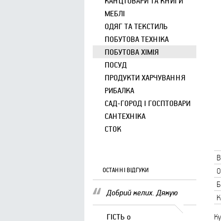
КАНЦТОВАРИ ТА КНИГИ
МЕБЛІ
ОДЯГ ТА ТЕКСТИЛЬ
ПОБУТОВА ТЕХНІКА
ПОБУТОВА ХІМІЯ
ПОСУД
ПРОДУКТИ ХАРЧУВАННЯ
РИБАЛКА
САД-ГОРОД І ГОСПТОВАРИ
САНТЕХНІКА
СТОК
В
ОСТАННІ ВІДГУКИ
О
Б
Добрий келих. Дякую
К
ГІСТЬ
о
К