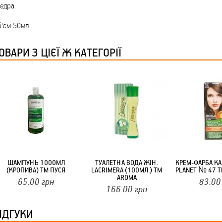
ТМ FARGLASS
кедра.
б'єм 50мл
ОВАРИ З ЦІЄЇ Ж КАТЕГОРІЇ
КРУЧУЄТЬСЯ КОТИКИ (20ШТ/УП) ОФФ 82 ПАННОЧКА
ШАМПУНЬ 1000МЛ
ТУАЛЕТНА ВОДА ЖІН.
КРЕМ-ФАРБА К
КРУЧУЄТЬСЯ КОТИКИ (20ШТ/УП) ОФФ 82 ПАННОЧКА
(КРОПИВА) ТМ ПУСЯ
LACRIMERA (100МЛ.) ТМ
PLANET № 47 Т
AROMA
65.00
грн
83.00
166.00
грн
ІДГУКИ