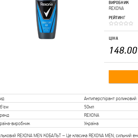
ВИРОБНИК
REXONA
РЕЙТИНГ
ЦІНА
148.00
ид
Антиперспірант роликовий
б'єм
50мл
ренд
REXONA
раїна-виробник
Україна
ульковий REXONA MEN КОБАЛЬТ – Це класика REXONA MEN; сильний ене