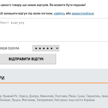
 даного товару ще немає відгуків. Ви можете бути першим!
б залишити відгук під своїм логіном,
увійдіть
або
зареєструйтеся
.
ВАША ОЦІНКА
РИ
ів, Кривий Ріг, Одеса, Дніпро, Миколаїв, Полтава, Рівне, Суми, Тернопіль, Ів
 Вінниця, Луцьк, Житомир, Запоріжжя, Ужгород і інші міста України.