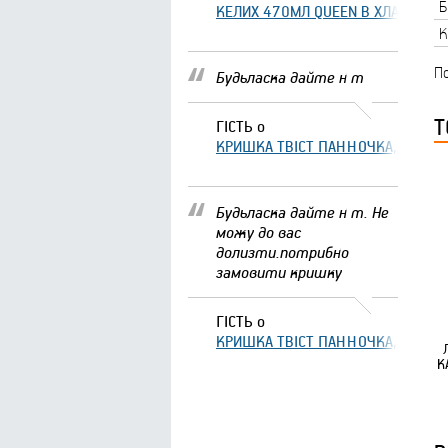
Б
КЕЛИХ 470МЛ QUEEN В ХЛАМІНГО 
К
По
Будьласка дайте н т
Т
ГІСТЬ
о
КРИШКА ТВІСТ ПАННОЧКА, ЩО ЗА
Будьласка дайте н т. Не
можу до вас
долизти.потрибно
замовити кришку
ГІСТЬ
о
КРИШКА ТВІСТ ПАННОЧКА, ЩО ЗА
К