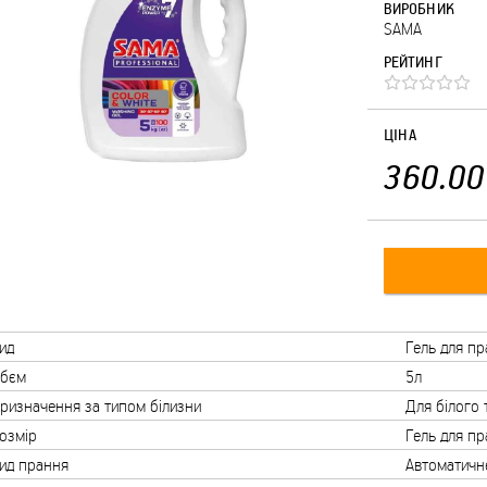
ВИРОБНИК
SAMA
РЕЙТИНГ
ЦІНА
360.00
ид
Гель для п
бєм
5л
ризначення за типом білизни
Для білого
озмір
Гель для п
ид прання
Автоматичн