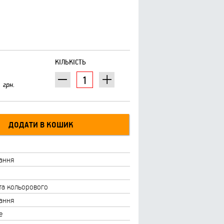
КІЛЬКІСТЬ
грн.
рання
 та кольорового
рання
е