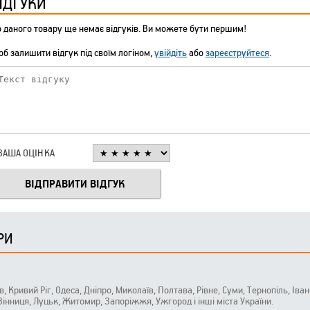
ІДГУКИ
 даного товару ще немає відгуків. Ви можете бути першим!
б залишити відгук під своїм логіном,
увійдіть
або
зареєструйтеся
.
ВАША ОЦІНКА
РИ
ів, Кривий Ріг, Одеса, Дніпро, Миколаїв, Полтава, Рівне, Суми, Тернопіль, Ів
 Вінниця, Луцьк, Житомир, Запоріжжя, Ужгород і інші міста України.