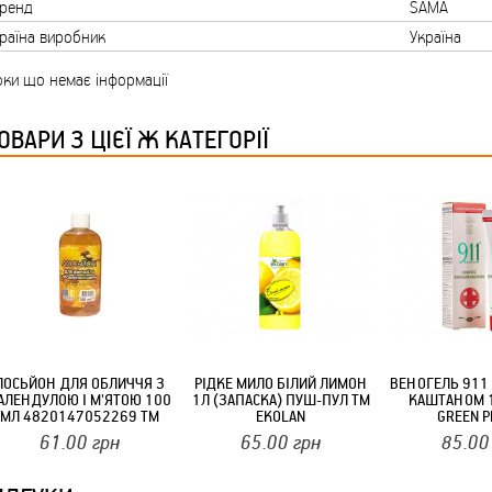
ренд
SAMA
ТМ FARGLASS
раїна виробник
Україна
ки що немає інформації
ОВАРИ З ЦІЄЇ Ж КАТЕГОРІЇ
КРУЧУЄТЬСЯ КОТИКИ (20ШТ/УП) ОФФ 82 ПАННОЧКА
КРУЧУЄТЬСЯ КОТИКИ (20ШТ/УП) ОФФ 82 ПАННОЧКА
ЛОСЬЙОН ДЛЯ ОБЛИЧЧЯ З
РІДКЕ МИЛО БІЛИЙ ЛИМОН
ВЕНОГЕЛЬ 911
АЛЕНДУЛОЮ І М'ЯТОЮ 100
1Л (ЗАПАСКА) ПУШ-ПУЛ ТМ
КАШТАНОМ 
МЛ 4820147052269 ТМ
EKOLAN
GREEN 
ЭКОКОД
61.00
грн
65.00
грн
85.00