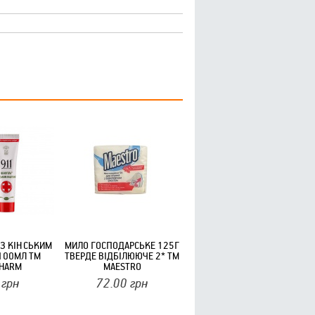
 З КІНСЬКИМ
МИЛО ГОСПОДАРСЬКЕ 125Г
100МЛ ТМ
ТВЕРДЕ ВІДБІЛЮЮЧЕ 2* ТМ
PHARM
MAESTRO
грн
72.00
грн