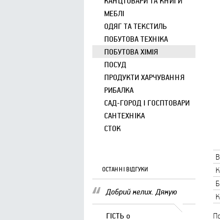
КАНЦТОВАРИ ТА КНИГИ
МЕБЛІ
ОДЯГ ТА ТЕКСТИЛЬ
ПОБУТОВА ТЕХНІКА
ПОБУТОВА ХІМІЯ
ПОСУД
ПРОДУКТИ ХАРЧУВАННЯ
РИБАЛКА
САД-ГОРОД І ГОСПТОВАРИ
САНТЕХНІКА
СТОК
В
ОСТАННІ ВІДГУКИ
К
Б
Добрий келих. Дякую
К
ГІСТЬ
о
По