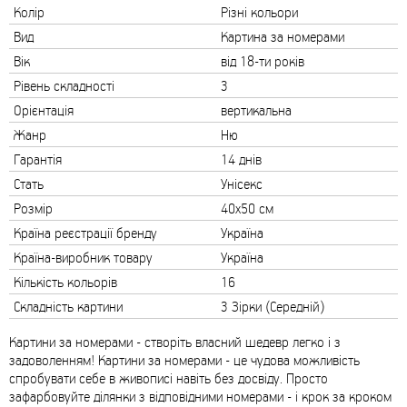
Колір
Різні кольори
Вид
Картина за номерами
Вік
від 18-ти років
Рівень складності
3
Орієнтація
вертикальна
Жанр
Ню
Гарантія
14 днів
Стать
Унісекс
Розмір
40х50 см
Країна реєстрації бренду
Україна
Країна-виробник товару
Україна
Кількість кольорів
16
Складність картини
3 Зірки (Середній)
Картини за номерами - створіть власний шедевр легко і з
задоволенням! Картини за номерами - це чудова можливість
спробувати себе в живописі навіть без досвіду. Просто
зафарбовуйте ділянки з відповідними номерами - і крок за кроком