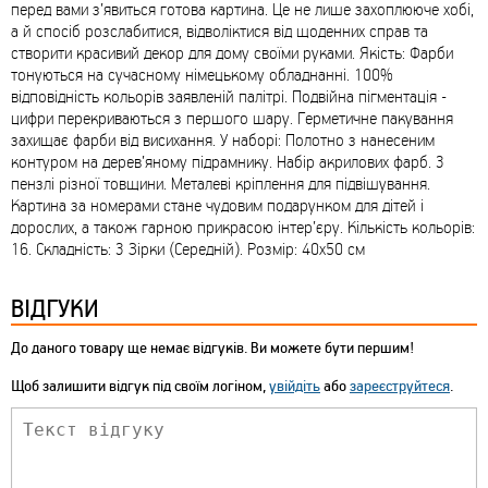
перед вами з’явиться готова картина. Це не лише захоплююче хобі,
а й спосіб розслабитися, відволіктися від щоденних справ та
створити красивий декор для дому своїми руками. Якість: Фарби
тонуються на сучасному німецькому обладнанні. 100%
відповідність кольорів заявленій палітрі. Подвійна пігментація -
цифри перекриваються з першого шару. Герметичне пакування
захищає фарби від висихання. У наборі: Полотно з нанесеним
контуром на дерев’яному підрамнику. Набір акрилових фарб. 3
пензлі різної товщини. Металеві кріплення для підвішування.
Картина за номерами стане чудовим подарунком для дітей і
дорослих, а також гарною прикрасою інтер’єру. Кількість кольорів:
16. Складність: 3 Зірки (Середній). Розмір: 40х50 см
ВІДГУКИ
До даного товару ще немає відгуків. Ви можете бути першим!
Щоб залишити відгук під своїм логіном,
увійдіть
або
зареєструйтеся
.