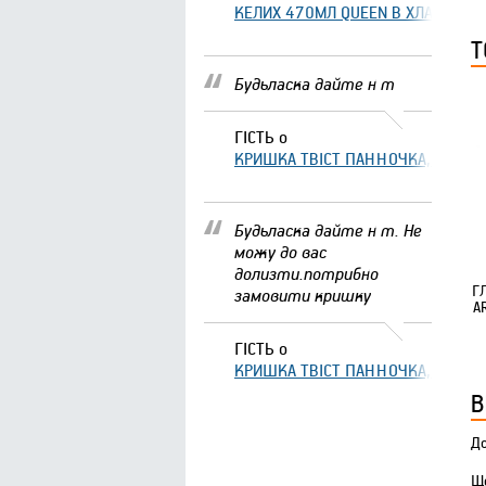
КЕЛИХ 470МЛ QUEEN В ХЛАМІНГО 
Т
Будьласка дайте н т
ГІСТЬ
о
КРИШКА ТВІСТ ПАННОЧКА, ЩО ЗА
Будьласка дайте н т. Не
можу до вас
долизти.потрибно
Г
замовити кришку
A
ГІСТЬ
о
КРИШКА ТВІСТ ПАННОЧКА, ЩО ЗА
В
До
Що