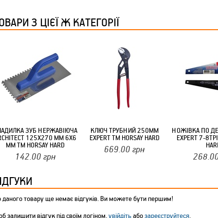
ТМ FARGLASS
ОВАРИ З ЦІЄЇ Ж КАТЕГОРІЇ
КРУЧУЄТЬСЯ КОТИКИ (20ШТ/УП) ОФФ 82 ПАННОЧКА
ЛАДИЛКА ЗУБ НЕРЖАВІЮЧА
КЛЮЧ ТРУБНИЙ 250ММ
НОЖІВКА ПО Д
RCHITECT 125Х270 ММ 6X6
EXPERT ТМ HORSAY HARD
EXPERT 7-8TP
ММ ТМ HORSAY HARD
HAR
669.00
грн
142.00
грн
268.0
КРУЧУЄТЬСЯ КОТИКИ (20ШТ/УП) ОФФ 82 ПАННОЧКА
ІДГУКИ
 даного товару ще немає відгуків. Ви можете бути першим!
б залишити відгук під своїм логіном,
увійдіть
або
зареєструйтеся
.