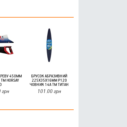
ЕРЕВУ 450ММ
БРУСОК АБРАЗИВНИЙ
I ТМ HORSAY
225Х35Х16ММ P120
D
ЧОВНИК 14А ТМ ТИТАН
АБРАЗИВ
0
грн
101.00
грн