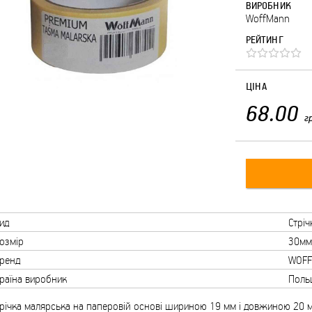
ВИРОБНИК
WoffMann
РЕЙТИНГ
ЦІНА
68.00
г
ид
Стріч
озмір
30мм
ренд
WOF
раїна виробник
Поль
річка малярська на паперовій основі шириною 19 мм і довжиною 20 м