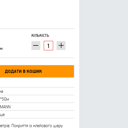
КІЛЬКІСТЬ
рн.
ка
*50м
FMANN
ща
етрів. Покриття із клейового шару