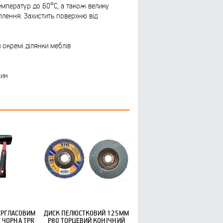
температур до 60°С, а також велику
плення: Захистить поверхню від
 окремі ділянки меблів
щин
ЕРГЛАСОВИМ
ДИСК ПЕЛЮСТКОВИЙ 125ММ
Г ЧОРНА TPR
P80 ТОРЦЕВИЙ КОНІЧНИЙ