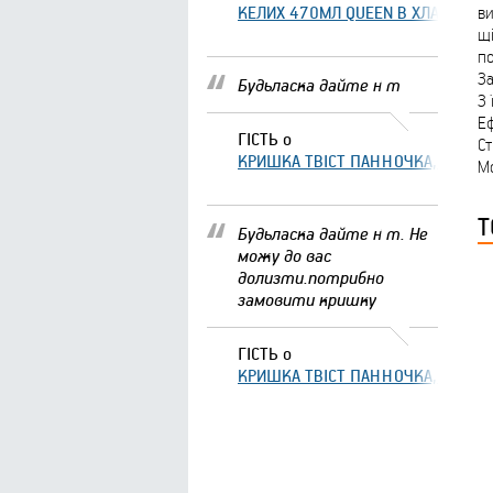
КЕЛИХ 470МЛ QUEEN В ХЛАМІНГО 
ви
щі
по
За
Будьласка дайте н т
З 
Еф
ГІСТЬ
о
Ст
КРИШКА ТВІСТ ПАННОЧКА, ЩО ЗА
Мо
Т
Будьласка дайте н т. Не
можу до вас
долизти.потрибно
замовити кришку
ГІСТЬ
о
КРИШКА ТВІСТ ПАННОЧКА, ЩО ЗА