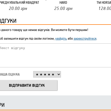
РИЄДНУВАЛЬНИЙ КВАДРАТ
HARD
ТМ HORSA
/4 ДЮЙМА ТМ HORSAY HARD
20.00
грн
25.00
грн
128.0
ІДГУКИ
 даного товару ще немає відгуків. Ви можете бути першим!
б залишити відгук під своїм логіном,
увійдіть
або
зареєструйтеся
.
ВАША ОЦІНКА
РИ