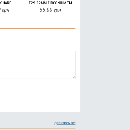
Y HARD
Т29 22ММ ZIRCONIUM ТМ
RTB
0
грн
55.00
грн
дивитись всі