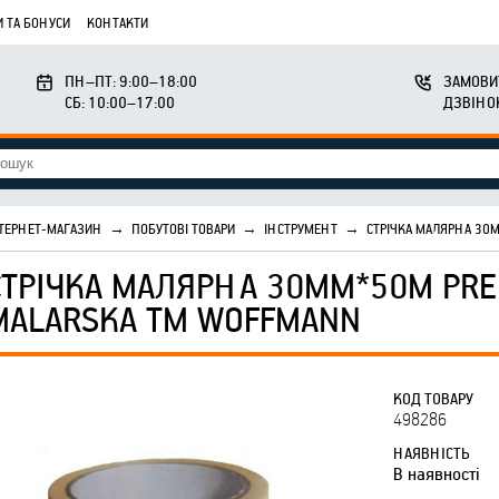
 ТА БОНУСИ
КОНТАКТИ
ПН–ПТ: 9:00–18:00
ЗАМОВИ
СБ: 10:00–17:00
ДЗВІНО
ТЕРНЕТ-МАГАЗИН
→
ПОБУТОВІ ТОВАРИ
→
ІНСТРУМЕНТ
→
СТРІЧКА МАЛЯРНА 30
СТРІЧКА МАЛЯРНА 30ММ*50М PRE
MALARSKA ТМ WOFFMANN
КОД ТОВАРУ
498286
НАЯВНІСТЬ
В наявності