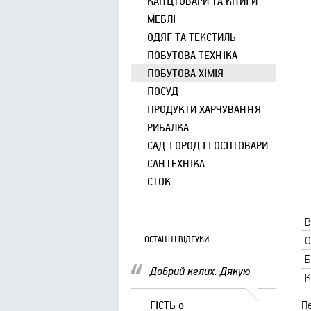
КАНЦТОВАРИ ТА КНИГИ
МЕБЛІ
ОДЯГ ТА ТЕКСТИЛЬ
ПОБУТОВА ТЕХНІКА
ПОБУТОВА ХІМІЯ
ПОСУД
ПРОДУКТИ ХАРЧУВАННЯ
РИБАЛКА
САД-ГОРОД І ГОСПТОВАРИ
САНТЕХНІКА
СТОК
В
ОСТАННІ ВІДГУКИ
О
Б
Добрий келих. Дякую
К
ГІСТЬ
о
П