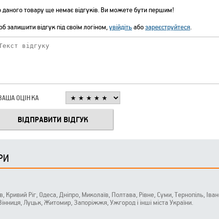
 даного товару ще немає відгуків. Ви можете бути першим!
б залишити відгук під своїм логіном,
увійдіть
або
зареєструйтеся
.
ВАША ОЦІНКА
РИ
ів, Кривий Ріг, Одеса, Дніпро, Миколаїв, Полтава, Рівне, Суми, Тернопіль, Ів
 Вінниця, Луцьк, Житомир, Запоріжжя, Ужгород і інші міста України.