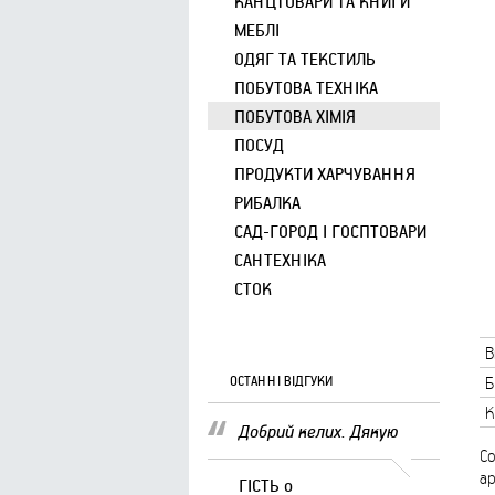
КАНЦТОВАРИ ТА КНИГИ
МЕБЛІ
ОДЯГ ТА ТЕКСТИЛЬ
ПОБУТОВА ТЕХНІКА
ПОБУТОВА ХІМІЯ
ПОСУД
ПРОДУКТИ ХАРЧУВАННЯ
РИБАЛКА
САД-ГОРОД І ГОСПТОВАРИ
САНТЕХНІКА
СТОК
В
ОСТАННІ ВІДГУКИ
Б
К
Добрий келих. Дякую
Co
ар
ГІСТЬ
о