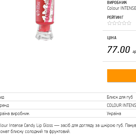
ВИРОБНИК
Colour INTENS
РЕЙТИНГ
ЦІНА
77.00
г
ид
Блиск для губ
ренд
COLOUR INTEN
раїна виробник
Україна
lour Intense Candy Lip Gloss — засіб для догляду за шкірою губ. Паку
омат блиску солодкий та фруктовий.