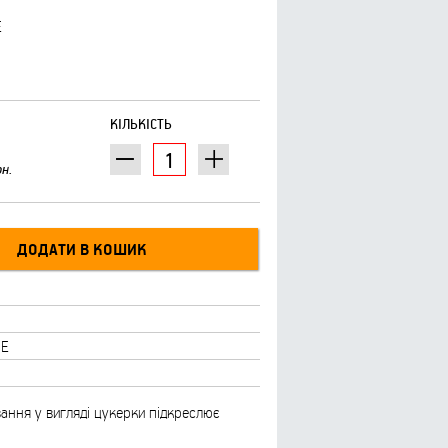
E
КІЛЬКІСТЬ
рн.
SE
вання у вигляді цукерки підкреслює