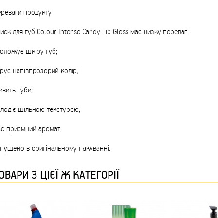
ТМ FARGLASS
ереваги продукту
иск для губ Colour Intense Candy Lip Gloss має низку переваг:
оложує шкіру губ;
рує напівпрозорий колір;
КРУЧУЄТЬСЯ КОТИКИ (20ШТ/УП) ОФФ 82 ПАННОЧКА
вить губи;
лодіє щільною текстурою;
ає приємний аромат;
пущено в оригінальному пакуванні.
КРУЧУЄТЬСЯ КОТИКИ (20ШТ/УП) ОФФ 82 ПАННОЧКА
ОВАРИ З ЦІЄЇ Ж КАТЕГОРІЇ