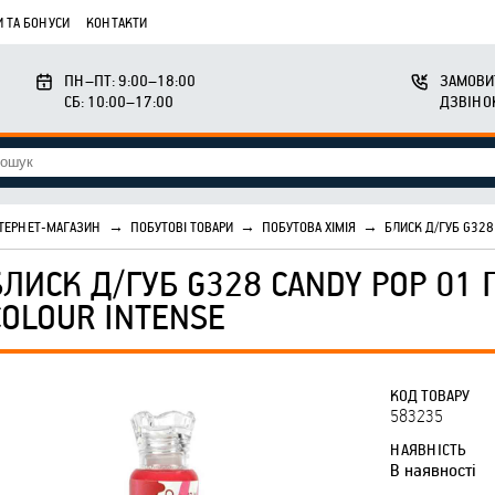
 ТА БОНУСИ
КОНТАКТИ
ПН–ПТ: 9:00–18:00
ЗАМОВИ
СБ: 10:00–17:00
ДЗВІНО
ТЕРНЕТ-МАГАЗИН
→
ПОБУТОВІ ТОВАРИ
→
ПОБУТОВА ХІМІЯ
→
БЛИСК Д/ГУБ G328
БЛИСК Д/ГУБ G328 CANDY POP 01
COLOUR INTENSE
КОД ТОВАРУ
583235
НАЯВНІСТЬ
В наявності