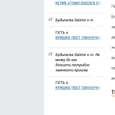
КЕЛИХ 470МЛ QUEEN В ХЛАМІНГО 
П
Бл
Будьласка дайте н т
зв
ГІСТЬ
о
да
КРИШКА ТВІСТ ПАННОЧКА, ЩО ЗА
жи
Будьласка дайте н т. Не
во
можу до вас
долизти.потрибно
м
замовити кришку
ви
ГІСТЬ
о
КРИШКА ТВІСТ ПАННОЧКА, ЩО ЗА
Т