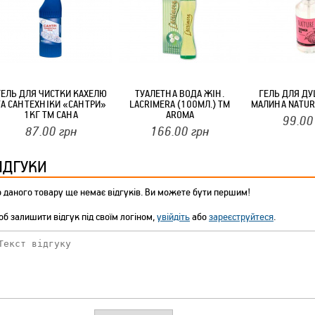
ГЕЛЬ ДЛЯ ЧИСТКИ КАХЕЛЮ
ТУАЛЕТНА ВОДА ЖІН.
ГЕЛЬ ДЛЯ Д
ТА САНТЕХНІКИ «САНТРИ»
LACRIMERA (100МЛ.) ТМ
МАЛИНА NATUR
1КГ ТМ САНА
AROMA
99.00
87.00
грн
166.00
грн
ІДГУКИ
 даного товару ще немає відгуків. Ви можете бути першим!
б залишити відгук під своїм логіном,
увійдіть
або
зареєструйтеся
.