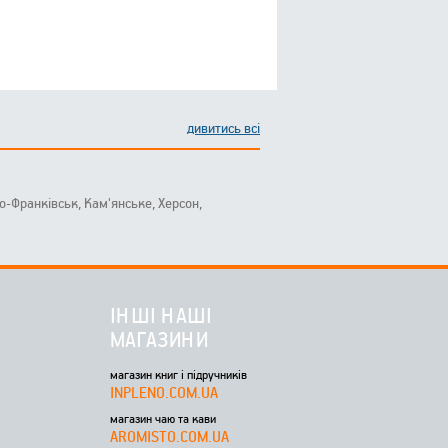
дивитись всі
ано-Франківськ, Кам'янське, Херсон,
ІНШІ НАШІ
МАГАЗИНИ
магазин книг і підручників
INPLENO.COM.UA
магазин чаю та кави
AROMISTO.COM.UA