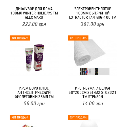
ДИФФУЗОР ДЛЯ ДОМА
ЭЛЕКТРОВЕНТИЛЯТОР
100МЛ WINTER HOLIDAYS ТМ
100ММ ВЫТЯЖНОЙ
ALEX MARO
EXTRACTOR FAN KHG-100 ТМ
RTX
222.00
грн
381.00
грн
КРЕМ БОРО ПЛЮС
КРЕП-БУМАГА БЕЛАЯ
АНТИСЕПТИЧЕСКИЙ
50*200СМ 25Г/М2 ST02321
ФИОЛЕТОВЫЙ 25МЛ ТМ
ТМ STENSON
HIMANI
56.00
грн
14.00
грн