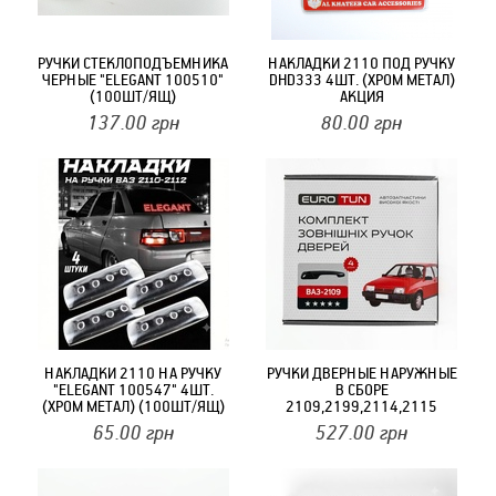
РУЧКИ СТЕКЛОПОДЪЕМНИКА
НАКЛАДКИ 2110 ПОД РУЧКУ
ЧЕРНЫЕ "ELEGANT 100510"
DHD333 4ШТ. (ХРОМ МЕТАЛ)
(100ШТ/ЯЩ)
АКЦИЯ
137.00
грн
80.00
грн
НАКЛАДКИ 2110 НА РУЧКУ
РУЧКИ ДВЕРНЫЕ НАРУЖНЫЕ
"ELEGANT 100547" 4ШТ.
В СБОРЕ
(ХРОМ МЕТАЛ) (100ШТ/ЯЩ)
2109,2199,2114,2115
ЧЕРНЫЕ, ПЛАСТИК "EURO
65.00
грн
527.00
грн
TUN" (4 ШТ.) ПОД ОДИН
ЗАМОК