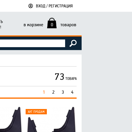
ВХОД / РЕГИСТРАЦИЯ
ТЬ
в корзине
0
товаров
!
73
ТОВАРА
1
2
3
4