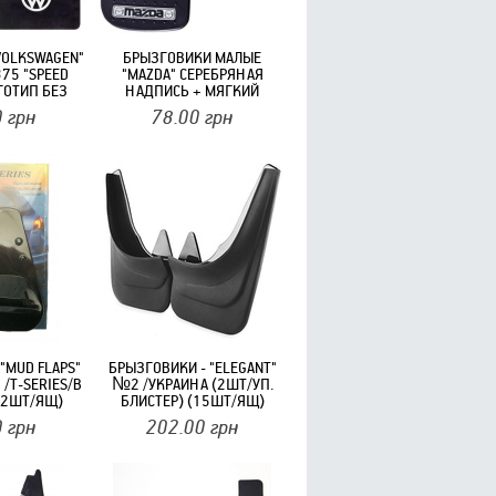
VOLKSWAGEN"
БРЫЗГОВИКИ МАЛЫЕ
75 "SPEED
"MAZDA" СЕРЕБРЯНАЯ
ГОТИП БЕЗ
НАДПИСЬ + МЯГКИЙ
 (2ШТ)
БРЫЗГОВИК С
0
грн
78.00
грн
ВЫДАВЛЕННЫМИ ШИПАМИ
"ЭЛЕГАНТ"(2ШТ)
"MUD FLAPS"
БРЫЗГОВИКИ - "ELEGANT"
 /Т-SERIES/В
№2 /УКРАИНА (2ШТ/УП.
12ШТ/ЯЩ)
БЛИСТЕР) (15ШТ/ЯЩ)
0
грн
202.00
грн