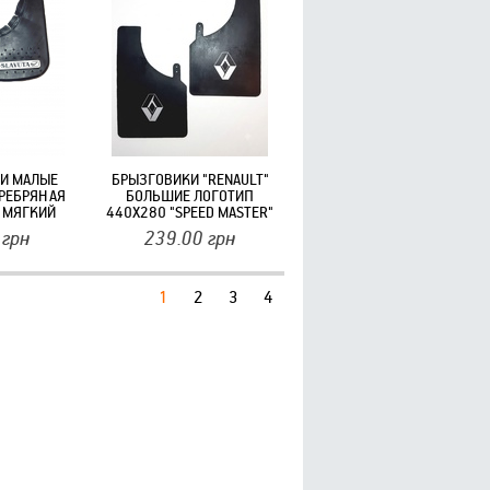
И МАЛЫЕ
БРЫЗГОВИКИ "RENAULT"
ЕРЕБРЯНАЯ
БОЛЬШИЕ ЛОГОТИП
 МЯГКИЙ
440X280 "SPEED MASTER"
ВИК С
(2ШТ)
грн
239.00
грн
МИ ШИПАМИ
 (2 ШТ)
1
2
3
4