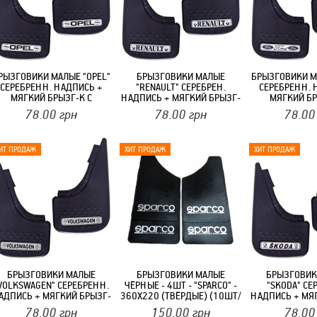
РЫЗГОВИКИ МАЛЫЕ "OPEL"
БРЫЗГОВИКИ МАЛЫЕ
БРЫЗГОВИКИ М
СЕРЕБРЕНН. НАДПИСЬ +
"RENAULT" СЕРЕБРЕН.
СЕРЕБРЕНН. 
МЯГКИЙ БРЫЗГ-К С
НАДПИСЬ + МЯГКИЙ БРЫЗГ-
МЯГКИЙ БР
ВЫДАВЛИВАЕМЫМИ
К С ВЫДАВЛИВАЕМЫМИ
ВЫДАВЛЕН.
78.00
грн
78.00
грн
78.00
ШИПАМИ "ЭЛЕГАНТ"(2ШТ)
ШИПАМИ "ЭЛЕГАНТ"(2ШТ)
"ЭЛЕГАНТ
БРЫЗГОВИКИ МАЛЫЕ
БРЫЗГОВИКИ МАЛЫЕ
БРЫЗГОВИК
VOLKSWAGEN" СЕРЕБРЕНН.
ЧЁРНЫЕ - 4ШТ - "SPARCO" -
"SKODA" СЕ
АДПИСЬ + МЯГКИЙ БРЫЗГ-
360Х220 (ТВЁРДЫЕ) (10ШТ/
НАДПИСЬ + МЯ
К С ВЫДАВЛЕН. ШИПАМИ
ЯЩ)
К С ВЫДАВЛЕ
78.00
грн
150.00
грн
78.00
"ЭЛЕГАНТ" (2ШТ)
"ЕЛЕГАНТ