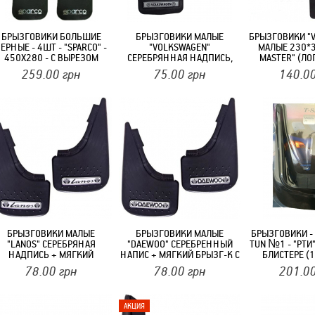
БРЫЗГОВИКИ БОЛЬШИЕ
БРЫЗГОВИКИ МАЛЫЕ
БРЫЗГОВИКИ "
ЕРНЫЕ - 4ШТ - "SPARCO" -
"VOLKSWAGEN"
МАЛЫЕ 230*3
450Х280 - С ВЫРЕЗОМ
СЕРЕБРЯННАЯ НАДПИСЬ,
MASTER" (ЛО
(10ШТ/УП) (РЕЗИНО-
МЯГКАЯ СТРУКТУРНАЯ
НАДПИСИ)
259.00
грн
75.00
грн
140.0
ПЛАСТИК)
РЕЗИНА "MUD-FLAPS" (2 ШТ)
БРЫЗГОВИКИ МАЛЫЕ
БРЫЗГОВИКИ МАЛЫЕ
БРЫЗГОВИКИ - 
"LANOS" СЕРЕБРЯНАЯ
"DAEWOO" СЕРЕБРЕННЫЙ
TUN №1 - "РТИ"
НАДПИСЬ + МЯГКИЙ
НАПИС + МЯГКИЙ БРЫЗГ-К С
БЛИСТЕРЕ (
БРЫЗГОВИК С
ВЫДАВЛЕННЫМИ ШИПАМИ
78.00
грн
78.00
грн
201.0
ВЫДАВЛЕННЫМИ ШИПАМИ
"ЭЛЕГАНТ" (2ШТ)
"ЭЛЕГАНТ" (2 ШТ)