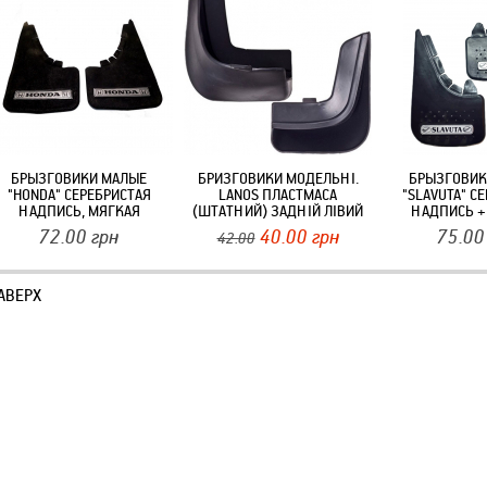
БРЫЗГОВИКИ МАЛЫЕ
БРИЗГОВИКИ МОДЕЛЬНІ.
БРЫЗГОВИК
"HONDA" СЕРЕБРИСТАЯ
LANOS ПЛАСТМАСА
"SLAVUTA" С
НАДПИСЬ, МЯГКАЯ
(ШТАТНИЙ) ЗАДНІЙ ЛІВИЙ
НАДПИСЬ +
ТРУКТУРНАЯ РЕЗИНА "MUD-
БРЫЗГО
72.00
грн
40.00
грн
75.00
42.00
FLAPS" (2ШТ)
ВЫДАВЛЕННЫ
"ЭЛЕГАНТ"
АВЕРХ