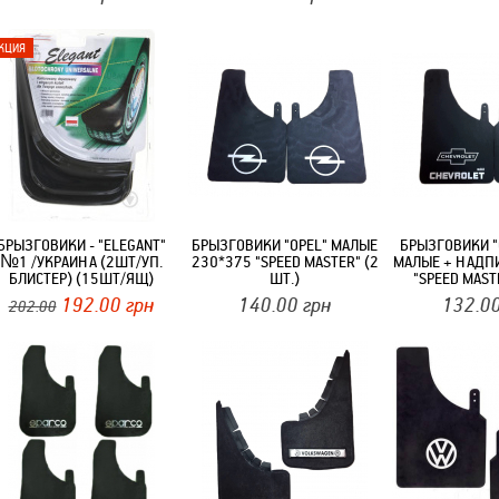
БРЫЗГОВИКИ - "ELEGANT"
БРЫЗГОВИКИ "OPEL" МАЛЫЕ
БРЫЗГОВИКИ "
№1 /УКРАИНА (2ШТ/УП.
230*375 "SPEED MASTER" (2
МАЛЫЕ + НАДП
БЛИСТЕР) (15ШТ/ЯЩ)
ШТ.)
"SPEED MAST
192.00
грн
140.00
грн
132.0
202.00