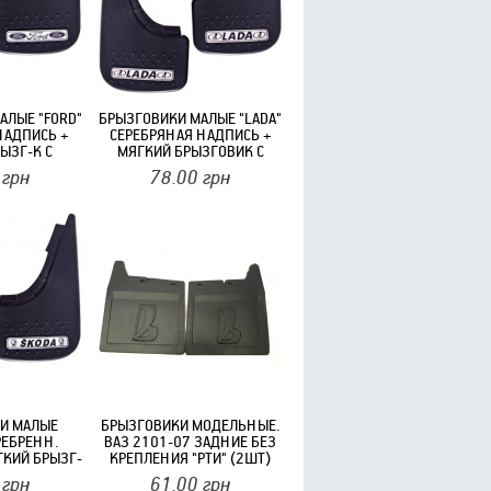
АЛЫЕ "FORD"
БРЫЗГОВИКИ МАЛЫЕ "LADA"
НАДПИСЬ +
СЕРЕБРЯНАЯ НАДПИСЬ +
ЫЗГ-К С
МЯГКИЙ БРЫЗГОВИК С
 ШИПАМИ
ВЫДАВЛИВАЕМЫМИ
грн
78.00
грн
"(2ШТ)
ШИПАМИ "ЕЛЕГАНТ"(2ШТ)
И МАЛЫЕ
БРЫЗГОВИКИ МОДЕЛЬНЫЕ.
РЕБРЕНН.
ВАЗ 2101-07 ЗАДНИЕ БЕЗ
ГКИЙ БРЫЗГ-
КРЕПЛЕНИЯ "РТИ" (2ШТ)
Н. ШИПАМИ
грн
61.00
грн
"(2ШТ)