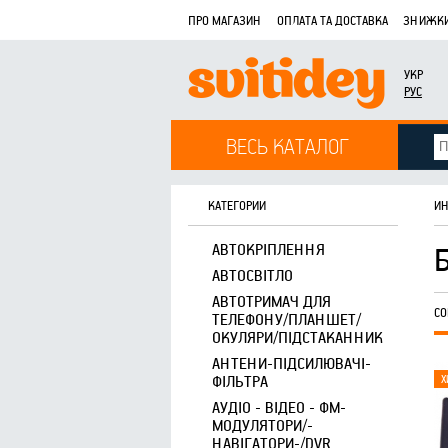
ПРО МАГАЗИН
ОПЛАТА ТА ДОСТАВКА
ЗНИЖКИ
УКР
РУС
ВЕСЬ КАТАЛОГ
КАТЕГОРИИ
ИН
АВТОКРІПЛЕННЯ
АВТОСВІТЛО
АВТОТРИМАЧ ДЛЯ
СО
ТЕЛЕФОНУ/ПЛАНШЕТ/
ОКУЛЯРИ/ПІДСТАКАННИК
АНТЕНИ-ПІДСИЛЮВАЧІ-
ФІЛЬТРА
АУДІО - ВІДЕО - ФМ-
МОДУЛЯТОРИ/-
НАВІГАТОРИ-/DVR