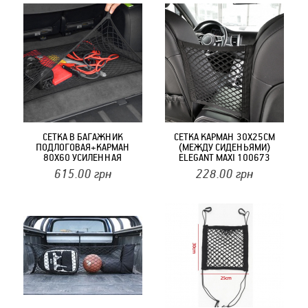
СЕТКА В БАГАЖНИК
СЕТКА КАРМАН 30X25СМ
ПОДЛОГОВАЯ+КАРМАН
(МЕЖДУ СИДЕНЬЯМИ)
80Х60 УСИЛЕННАЯ
ELEGANT MAXI 100673
(ФИКСАЦИЯ БАГАЖА,
615.00
грн
228.00
грн
КРЮЧКИ) ELEGANT 100675