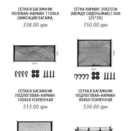
СЕТКА В БАГАЖНИК
СЕТКА-КАРМАН 30X25СМ
ПОЛОВАЯ+КАРМАН 110Х40
(МЕЖДУ СИДЕНЬЯМИ) С 008
(ФИКСАЦИЯ БАГАЖА,
(25*30)
КРЮЧКИ) С012 (КАРМАН
338.00
грн
150.00
грн
БОКОВОЙ)
СЕТКА В БАГАЖНИК
СЕТКА В БАГАЖНИК
ПОДЛОГОВАЯ+КАРМАН
ПОДЛОГОВАЯ+КАРМАН
100Х40 УСИЛЕННАЯ
80Х60 УСИЛЕННАЯ
(ФИКСАЦИЯ БАГАЖА,
(ФИКСАЦИЯ БАГАЖА,
513.00
грн
536.00
грн
КРЮЧКИ) С 002 (100*40)
КРЮЧКИ) С 002 (80*60)