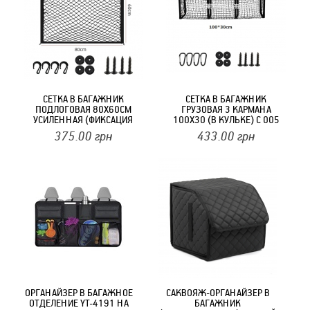
СЕТКА В БАГАЖНИК
СЕТКА В БАГАЖНИК
ПОДЛОГОВАЯ 80Х60СМ
ГРУЗОВАЯ 3 КАРМАНА
УСИЛЕННАЯ (ФИКСАЦИЯ
100Х30 (В КУЛЬКЕ) С 005
БАГАЖА, КРЮЧКИ) С 001
(100*30)
375.00
грн
433.00
грн
(80*60)
ОРГАНАЙЗЕР В БАГАЖНОЕ
САКВОЯЖ-ОРГАНАЙЗЕР В
ОТДЕЛЕНИЕ YT-4191 НА
БАГАЖНИК