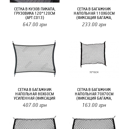
СЕТКА В КУЗОВ ПИКАПА,
СЕТКА В БАГАЖНИК
ГРУЗОВИКА 120*120СМ
НАПОЛЬНАЯ 110Х60СМ
(АРТ.С013)
(ФИКСАЦИЯ БАГАЖА,
КРЮЧКИ) С 004 (110*60)
647.00
грн
233.00
грн
СЕТКА В БАГАЖНИК
СЕТКА В БАГАЖНИК
НАПОЛЬНАЯ 80Х60СМ
НАПОЛЬНАЯ 70Х70СМ
УСИЛЕННАЯ (ФИКСАЦИЯ
(ФИКСАЦИЯ БАГАЖА,
БАГАЖА, КРЮЧКИ) ELEGANT
КРЮЧКИ) С 004 (70*70)
407.00
грн
163.00
грн
100674