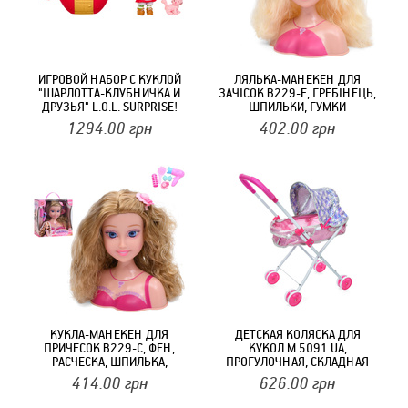
ИГРОВОЙ НАБОР С КУКЛОЙ
ЛЯЛЬКА-МАНЕКЕН ДЛЯ
"ШАРЛОТТА-КЛУБНИЧКА И
ЗАЧІСОК B229-E, ГРЕБІНЕЦЬ,
ДРУЗЬЯ" L.O.L. SURPRISE!
ШПИЛЬКИ, ГУМКИ
596530 СЕРИИ "LOVES
1294.00
грн
402.00
грн
STRAWBERRY SHORTCAKE"
КУКЛА-МАНЕКЕН ДЛЯ
ДЕТСКАЯ КОЛЯСКА ДЛЯ
ПРИЧЕСОК B229-C, ФЕН,
КУКОЛ M 5091 UA,
РАСЧЕСКА, ШПИЛЬКА,
ПРОГУЛОЧНАЯ, СКЛАДНАЯ
БИГУДИ
414.00
грн
626.00
грн