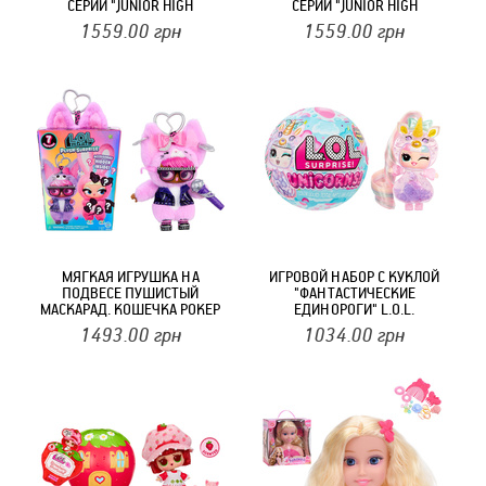
СЕРИИ "JUNIOR HIGH
СЕРИИ "JUNIOR HIGH
ROCKBAND" С АКСЕССУАРАМИ
ROCKBAND" С АКСЕССУАРАМИ
1559.00
грн
1559.00
грн
МЯГКАЯ ИГРУШКА НА
ИГРОВОЙ НАБОР С КУКЛОЙ
ПОДВЕСЕ ПУШИСТЫЙ
"ФАНТАСТИЧЕСКИЕ
МАСКАРАД. КОШЕЧКА РОКЕР
ЕДИНОРОГИ" L.O.L.
L.O.L. SURPRISE! 249498-1
SURPRISE! 121343
1493.00
грн
1034.00
грн