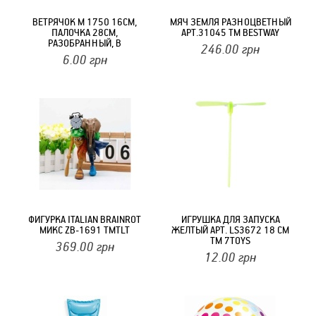
ВЕТРЯЧОК М 1750 16СМ,
МЯЧ ЗЕМЛЯ РАЗНОЦВЕТНЫЙ
ПАЛОЧКА 28СМ,
АРТ.31045 ТМ BESTWAY
РАЗОБРАННЫЙ, В
246.00
грн
АССОРТИМЕНТЕ ТМ METR
6.00
грн
ФИГУРКА ITALIAN BRAINROT
ИГРУШКА ДЛЯ ЗАПУСКА
МИКС ZB-1691 ТМTLT
ЖЕЛТЫЙ АРТ. LS3672 18 СМ
ТМ 7TOYS
369.00
грн
12.00
грн