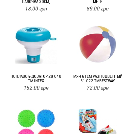
ПАЛОЧКА 30СМ,
METR
РАЗОБРАННЫЙ, В
18.00
грн
89.00
грн
АССОРТИМЕНТЕ ТМ METR
ПОПЛАВОК-ДОЗАТОР 29 040
МЯЧ 61СМ РАЗНОЦВЕТНЫЙ
ТМ INTEX
31 022 ТМBESTWAY
152.00
грн
72.00
грн