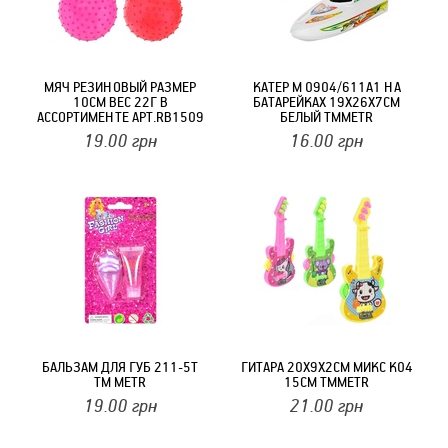
МЯЧ РЕЗИНОВЫЙ РАЗМЕР
КАТЕР M 0904/611A1 НА
10СМ ВЕС 22Г В
БАТАРЕЙКАХ 19Х26Х7СМ
АССОРТИМЕНТЕ АРТ.RB1509
БЕЛЫЙ ТМMETR
ТМ 7TOYS
19.00
грн
16.00
грн
БАЛЬЗАМ ДЛЯ ГУБ 211-5T
ГИТАРА 20Х9Х2СМ МИКС K04
ТМ METR
15СМ ТМMETR
19.00
грн
21.00
грн